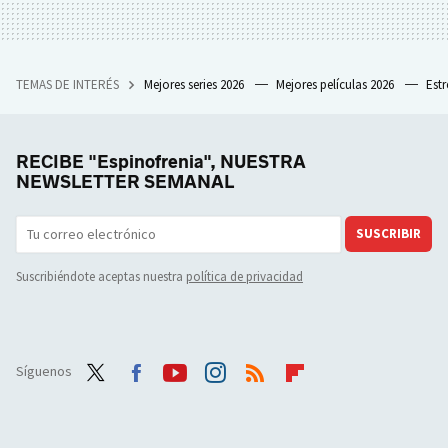
TEMAS DE INTERÉS
Mejores series 2026
Mejores películas 2026
Est
RECIBE "Espinofrenia", NUESTRA
NEWSLETTER SEMANAL
SUSCRIBIR
Suscribiéndote aceptas nuestra
política de privacidad
Síguenos
Twit
Face
Yout
Inst
RSS
Flip
ter
boo
ube
agra
boar