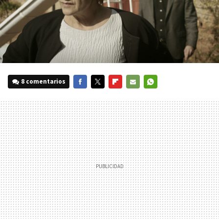
8 comentarios
FACEBOOK
TWITTER
FLIPBOARD
E-
WHATSAPP
MAIL