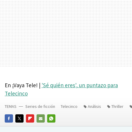
En ¡Vaya Tele! |
'Sé quién eres', un puntazo para
Telecinco
TEMAS
Series de ficción
Telecinco
Análisis
Thriller
FACEBOOK
TWITTER
FLIPBOARD
E-
WHATSAPP