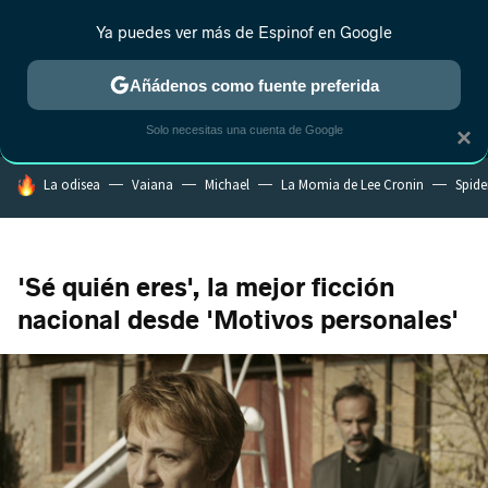
Ya puedes ver más de Espinof en Google
MENÚ
NUEVO
Añádenos como fuente preferida
CRÍTICA
ESTRENOS
REALITY
ANIME
RANKINGS CINE
RA
Solo necesitas una cuenta de Google
×
HOY SE HABLA DE
La odisea
Vaiana
Michael
La Momia de Lee Cronin
Spide
'Sé quién eres', la mejor ficción
nacional desde 'Motivos personales'