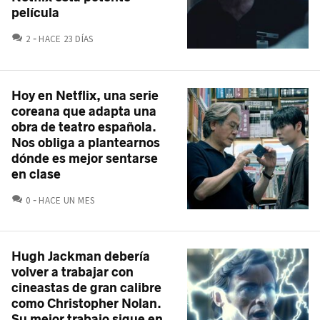
película
COMENTARIOS
2
HACE 23 DÍAS
Hoy en Netflix, una serie
coreana que adapta una
obra de teatro española.
Nos obliga a plantearnos
dónde es mejor sentarse
en clase
COMENTARIOS
0
HACE UN MES
Hugh Jackman debería
volver a trabajar con
cineastas de gran calibre
como Christopher Nolan.
Su mejor trabajo sigue en