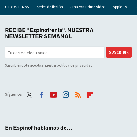
OTROS TEMAS:
Series de ficción
Amazon Prime Video
Apple TV
L
RECIBE "Espinofrenia", NUESTRA
NEWSLETTER SEMANAL
SUSCRIBIR
Suscribiéndote aceptas nuestra
política de privacidad
Síguenos
Twit
Face
Yout
Inst
RSS
Flip
ter
boo
ube
agra
boar
k
m
d
En Espinof hablamos de...