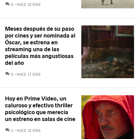
COMENTARIOS
6
HACE 15 DÍAS
Meses después de su paso
por cines y ser nominada al
Óscar, se estrena en
streaming una de las
películas más angustiosas
del año
COMENTARIOS
0
HACE 17 DÍAS
Hoy en Prime Video, un
caluroso y efectivo thriller
psicológico que merecía
un estreno en salas de cine
COMENTARIOS
1
HACE 21 DÍAS