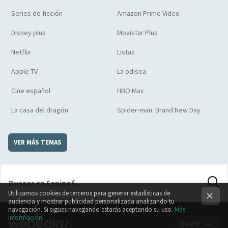
Series de ficción
Amazon Prime Video
Disney plus
Movistar Plus
Netflix
Listas
Apple TV
La odisea
Cine español
HBO Max
La casa del dragón
Spider-man: Brand New Day
VER MÁS TEMAS
Utilizamos cookies de terceros para generar estadísticas de
BUSCA
audiencia y mostrar publicidad personalizada analizando tu
navegación. Si sigues navegando estarás aceptando su uso.
Más
información
SUBIR