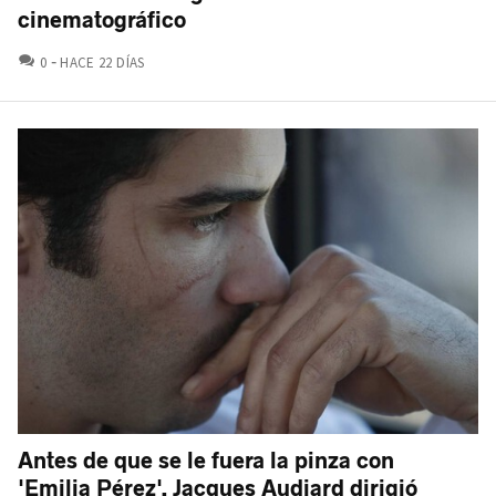
cinematográfico
COMENTARIOS
0
HACE 22 DÍAS
Antes de que se le fuera la pinza con
'Emilia Pérez', Jacques Audiard dirigió