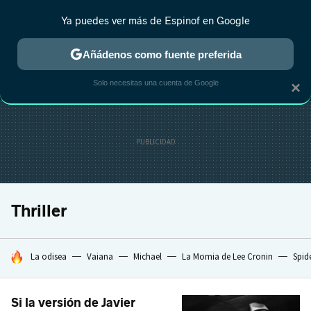
Ya puedes ver más de Espinof en Google
MENÚ
NUEVO
Añádenos como fuente preferida
CRÍTICA
ESTRENOS
REALITY
ANIME
RANKINGS CINE
RA
Solo necesitas una cuenta de Google
×
Thriller
HOY SE HABLA DE
La odisea
Vaiana
Michael
La Momia de Lee Cronin
Spid
Si la versión de Javier