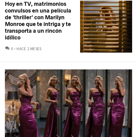
Hoy en TV, matrimonios
convulsos en una película
de 'thriller' con Marilyn
Monroe que te intriga y te
transporta a un rincón
idílico
COMENTARIOS
0
HACE 2 MESES