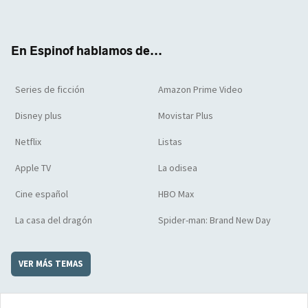
ter
boo
ube
agra
boar
k
m
d
En Espinof hablamos de...
Series de ficción
Amazon Prime Video
Disney plus
Movistar Plus
Netflix
Listas
Apple TV
La odisea
Cine español
HBO Max
La casa del dragón
Spider-man: Brand New Day
VER MÁS TEMAS