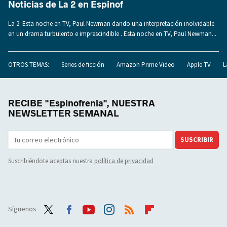
Noticias de La 2 en Espinof
La 2: Esta noche en TV, Paul Newman dando una interpretación inolvidable
en un drama turbulento e imprescindible . Esta noche en TV, Paul Newman...
OTROS TEMAS:
Series de ficción
Amazon Prime Video
Apple TV
L
RECIBE "Espinofrenia", NUESTRA
NEWSLETTER SEMANAL
SUSCRIBIR
Suscribiéndote aceptas nuestra
política de privacidad
Síguenos
Twit
Face
Yout
Inst
RSS
Flip