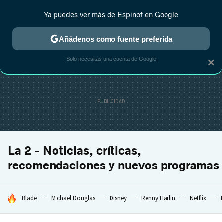
Ya puedes ver más de Espinof en Google
CRÍTICA
ESTRENOS
REALITY
ANIME
RANKINGS CINE
RA
Añádenos como fuente preferida
Solo necesitas una cuenta de Google
×
La 2 - Noticias, críticas,
recomendaciones y nuevos programas
HOY SE HABLA DE
Blade
Michael Douglas
Disney
Renny Harlin
Netflix