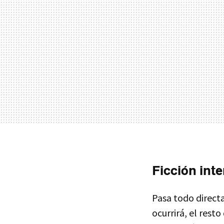
Ficción int
Pasa todo directa
ocurrirá, el rest