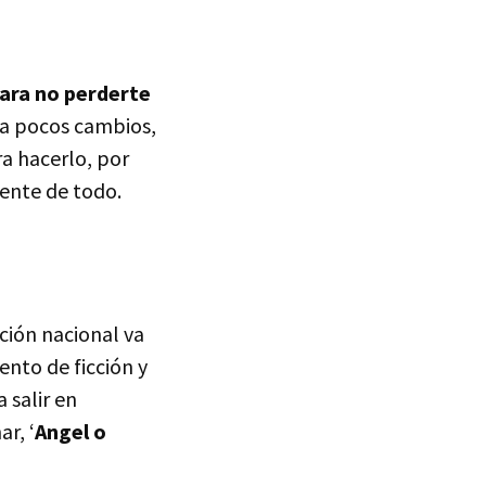
para no perderte
bía pocos cambios,
a hacerlo, por
mente de todo.
ción nacional va
ento de ficción y
 salir en
r, ‘
Angel o