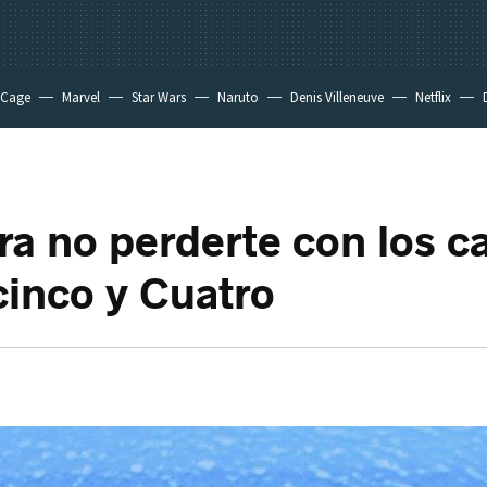
 Cage
Marvel
Star Wars
Naruto
Denis Villeneuve
Netflix
ra no perderte con los 
cinco y Cuatro