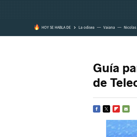
HOY SE HABLA DE
La odisea
Vaiana
Nicolas
Guía pa
de Tele
FACEBOOK
TWITTER
FLIPBOARD
E-
MAIL