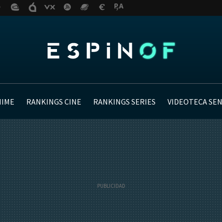
NIME
RANKINGS CINE
RANKINGS SERIES
VIDEOTECA SE