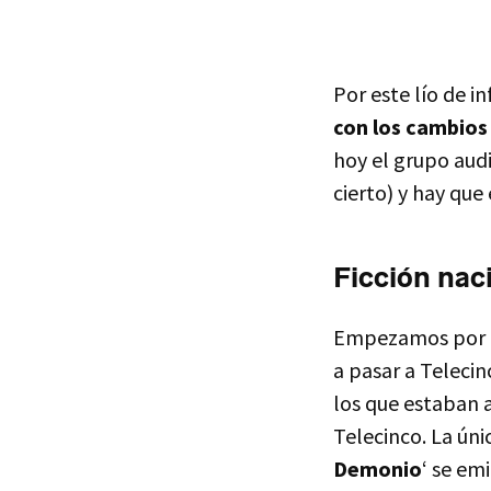
Por este lío de i
con los cambios 
hoy el grupo aud
cierto) y hay qu
Ficción nac
Empezamos por el
a pasar a Telecin
los que estaban 
Telecinco. La úni
Demonio
‘ se em