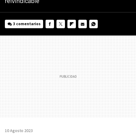
reivindicable
3 comentarios
FACEBOOK
TWITTER
FLIPBOARD
E-
WHATSAPP
MAIL
10 Agosto 2023