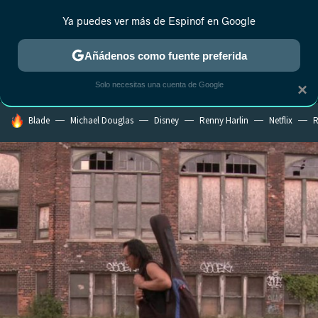
Ya puedes ver más de Espinof en Google
MENÚ
NUEVO
Añádenos como fuente preferida
CRÍTICA
ESTRENOS
REALITY
ANIME
RANKINGS CINE
RA
Solo necesitas una cuenta de Google
×
HOY SE HABLA DE
Blade
Michael Douglas
Disney
Renny Harlin
Netflix
R