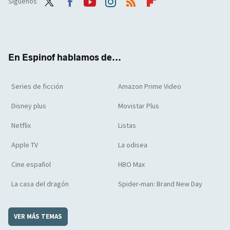
Síguenos
Twit
Face
Yout
Inst
RSS
Flip
ter
boo
ube
agra
boar
k
m
d
En Espinof hablamos de...
Series de ficción
Amazon Prime Video
Disney plus
Movistar Plus
Netflix
Listas
Apple TV
La odisea
Cine español
HBO Max
La casa del dragón
Spider-man: Brand New Day
VER MÁS TEMAS