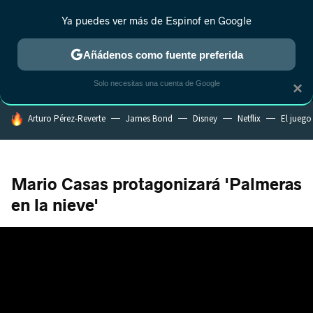
Ya puedes ver más de Espinof en Google
MENÚ
NUEVO
Añádenos como fuente preferida
CRÍTICA
ESTRENOS
REALITY
ANIME
RANKINGS CINE
RA
Solo necesitas una cuenta de Google
×
HOY SE HABLA DE
Arturo Pérez-Reverte
James Bond
Disney
Netflix
El juego
Mario Casas protagonizará 'Palmeras
en la nieve'