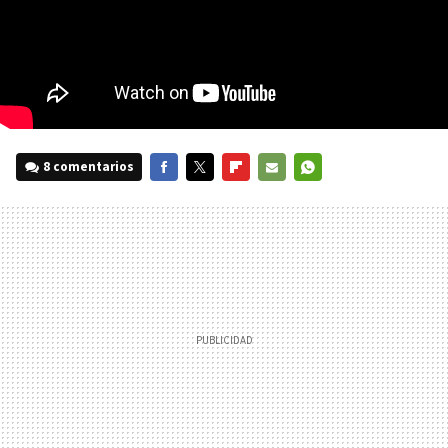
8 comentarios
FACEBOOK
TWITTER
FLIPBOARD
E-
WHATSAPP
MAIL