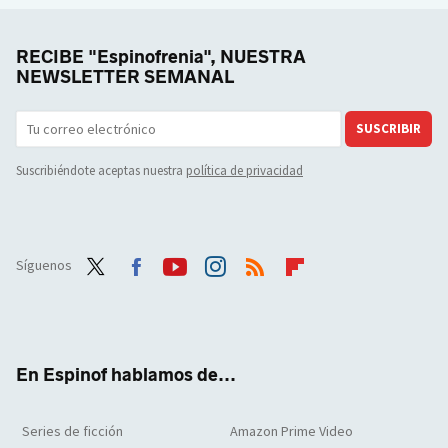
RECIBE "Espinofrenia", NUESTRA
NEWSLETTER SEMANAL
SUSCRIBIR
Suscribiéndote aceptas nuestra
política de privacidad
Síguenos
Twit
Face
Yout
Inst
RSS
Flip
ter
boo
ube
agra
boar
k
m
d
En Espinof hablamos de...
Series de ficción
Amazon Prime Video