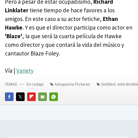
Pero a pesar de estar ocupadísimo,
Richard
Linklater
tiene tiempo de hace favores a los
amigos. En este caso a su actor fetiche,
Ethan
Hawke
. Y es que el director participa como actor en
'Blaze'
, la que será la cuarta película de Hawke
como director y que contará la vida del músico y
cantautor Blaze Foley.
Vía |
Variety
TEMAS
En rodaje
Annapurna Pictures
Untitled John Brinkl
FACEBOOK
TWITTER
FLIPBOARD
E-
WHATSAPP
MAIL