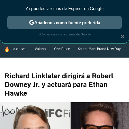
Ya puedes ver más de Espinof en Google
MENÚ
NUEVO
Añádenos como fuente preferida
CRÍTICA
ESTRENOS
REALITY
ANIME
RANKINGS CINE
RA
Solo necesitas una cuenta de Google
×
HOY SE HABLA DE
La odisea
Vaiana
One Piece
Spider-Man: Brand New Day
Richard Linklater dirigirá a Robert
Downey Jr. y actuará para Ethan
Hawke