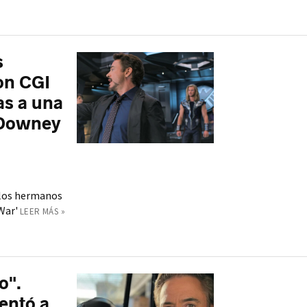
s
on CGI
as a una
 Downey
e los hermanos
War'
LEER MÁS »
o".
entó a