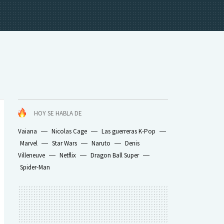
HOY SE HABLA DE
Vaiana
Nicolas Cage
Las guerreras K-Pop
Marvel
Star Wars
Naruto
Denis
Villeneuve
Netflix
Dragon Ball Super
Spider-Man