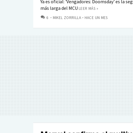
Ya es oficial: 'Vengadores: Doomsday' es la se
más larga del MCU
LEER MÁS »
COMENTARIOS
6
MIKEL ZORRILLA
HACE UN MES