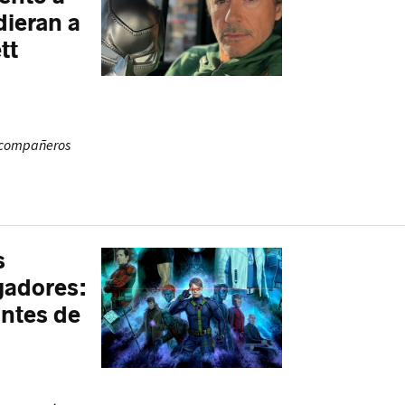
dieran a
tt
s compañeros
s
gadores:
ntes de