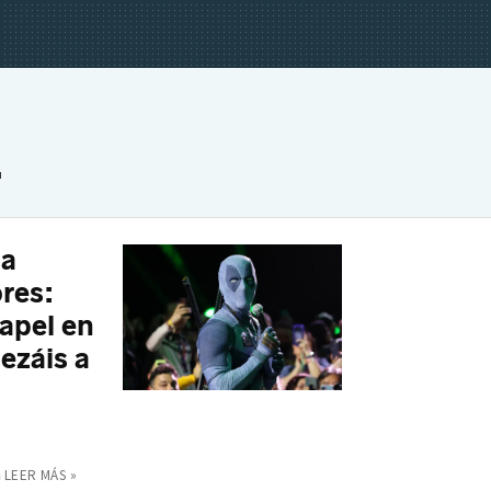
.
na
res:
apel en
ezáis a
a
LEER MÁS »