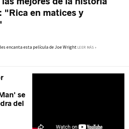
las mejores de la historia
: "Rica en matices y
"
 les encanta esta película de Joe Wright
LEER MÁS »
r
Man' se
edra del