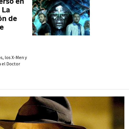
erso en
 La
ón de
e
s, los X-Men y
 el Doctor