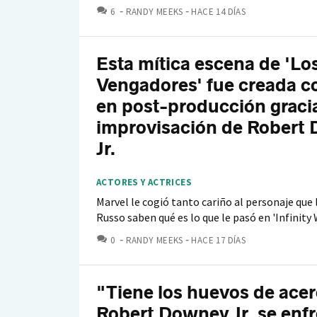
COMENTARIOS
6
RANDY MEEKS
HACE 14 DÍAS
Esta mítica escena de 'Lo
Vengadores' fue creada c
en post-producción graci
improvisación de Robert
Jr.
ACTORES Y ACTRICES
Marvel le cogió tanto cariño al personaje qu
Russo saben qué es lo que le pasó en 'Infinity 
COMENTARIOS
0
RANDY MEEKS
HACE 17 DÍAS
"Tiene los huevos de acer
Robert Downey Jr. se enfr