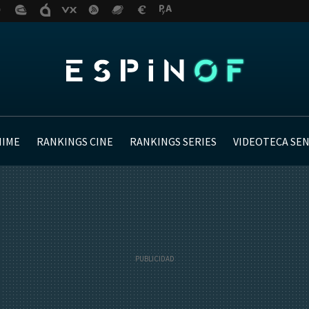
NIME
RANKINGS CINE
RANKINGS SERIES
VIDEOTECA SE