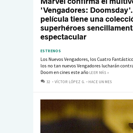
Marvel confirma el multiv
'Vengadores: Doomsday'.
película tiene una colecci
superhéroes sencillament
espectacular
ESTRENOS
Los Nuevos Vengadores, los Cuatro Fantástico
los no tan nuevos Vengadores lucharán contra
Doom en cines este año
LEER MÁS »
COMENTARIOS
32
VÍCTOR LÓPEZ G.
HACE UN MES