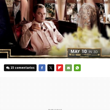
15 comentarios
FACEBOOK
TWITTER
FLIPBOARD
E-
WHATSAPP
MAIL