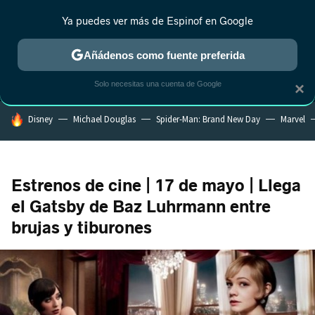
Ya puedes ver más de Espinof en Google
MENÚ
NUEVO
Añádenos como fuente preferida
CRÍTICA
ESTRENOS
REALITY
ANIME
RANKINGS CINE
RA
Solo necesitas una cuenta de Google
×
HOY SE HABLA DE
Disney
Michael Douglas
Spider-Man: Brand New Day
Marvel
Estrenos de cine | 17 de mayo | Llega
el Gatsby de Baz Luhrmann entre
brujas y tiburones