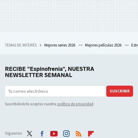
TEMAS DE INTERÉS
Mejores series 2026
Mejores películas 2026
Est
RECIBE "Espinofrenia", NUESTRA
NEWSLETTER SEMANAL
SUSCRIBIR
Suscribiéndote aceptas nuestra
política de privacidad
Síguenos