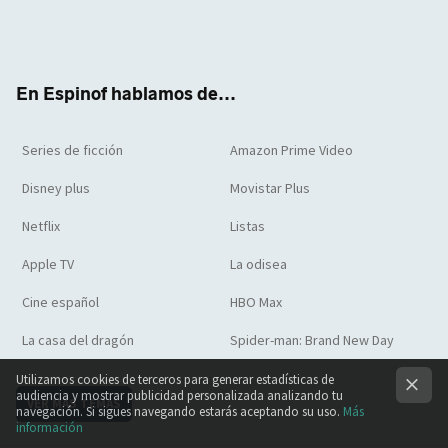
Twit
Face
Yout
Inst
RSS
Flip
ter
boo
ube
agra
boar
k
m
d
En Espinof hablamos de...
Series de ficción
Amazon Prime Video
Disney plus
Movistar Plus
Netflix
Listas
Apple TV
La odisea
Cine español
HBO Max
La casa del dragón
Spider-man: Brand New Day
Utilizamos cookies de terceros para generar estadísticas de
audiencia y mostrar publicidad personalizada analizando tu
VER MÁS TEMAS
navegación. Si sigues navegando estarás aceptando su uso.
Más
información