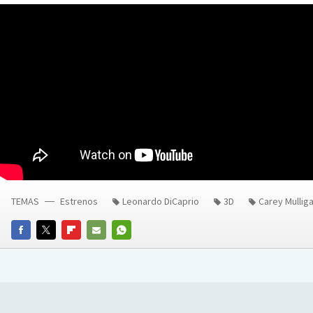
TEMAS
Estrenos
Leonardo DiCaprio
3D
Carey Mullig
FACEBOOK
TWITTER
FLIPBOARD
E-
WHATSAPP
MAIL