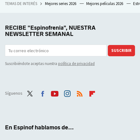
TEMAS DE INTERÉS
Mejores series 2026
Mejores películas 2026
Est
RECIBE "Espinofrenia", NUESTRA
NEWSLETTER SEMANAL
SUSCRIBIR
Suscribiéndote aceptas nuestra
política de privacidad
Síguenos
Twit
Face
Yout
Inst
RSS
Flip
ter
boo
ube
agra
boar
k
m
d
En Espinof hablamos de...