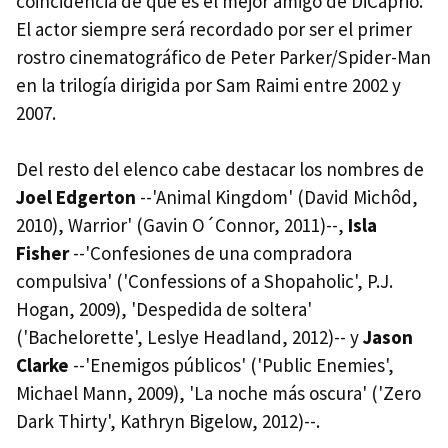
coincidencia de que es el mejor amigo de DiCaprio.
El actor siempre será recordado por ser el primer
rostro cinematográfico de Peter Parker/Spider-Man
en la trilogía dirigida por Sam Raimi entre 2002 y
2007.
Del resto del elenco cabe destacar los nombres de
Joel Edgerton
--'Animal Kingdom' (David Michôd,
2010), Warrior' (Gavin O´Connor, 2011)--,
Isla
Fisher
--'Confesiones de una compradora
compulsiva' ('Confessions of a Shopaholic', P.J.
Hogan, 2009), 'Despedida de soltera'
('Bachelorette', Leslye Headland, 2012)-- y
Jason
Clarke
--'Enemigos públicos' ('Public Enemies',
Michael Mann, 2009), 'La noche más oscura' ('Zero
Dark Thirty', Kathryn Bigelow, 2012)--.