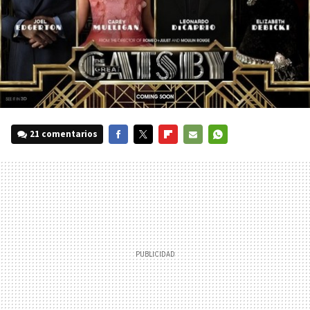
21 comentarios
FACEBOOK
TWITTER
FLIPBOARD
E-
WHATSAPP
MAIL