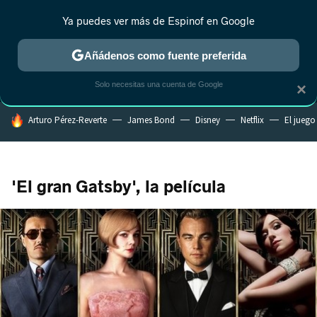
Ya puedes ver más de Espinof en Google
MENÚ
NUEVO
Añádenos como fuente preferida
CRÍTICA
ESTRENOS
REALITY
ANIME
RANKINGS CINE
RA
Solo necesitas una cuenta de Google
×
HOY SE HABLA DE
Arturo Pérez-Reverte
James Bond
Disney
Netflix
El juego
'El gran Gatsby', la película