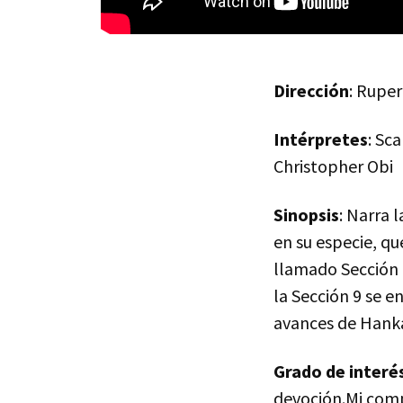
Dirección
: Rupe
Intérpretes
: Sc
Christopher Obi
Sinopsis
: Narra 
en su especie, qu
llamado Sección 
la Sección 9 se e
avances de Hanka
Grado de interé
devoción.Mi co