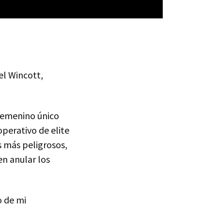
el Wincott,
 femenino único
operativo de elite
s más peligrosos,
en anular los
o de mi