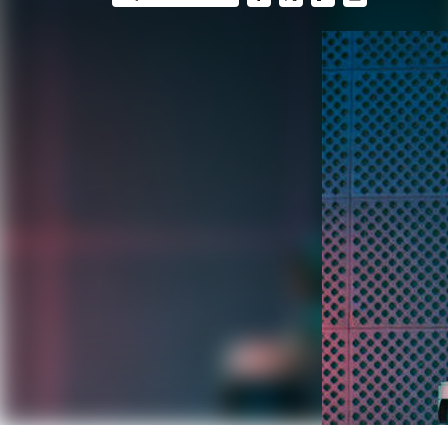
FACEBOOK
TWITTER
FLIPBOARD
E-
MAIL