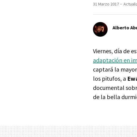
31 Marzo 2017
Actuali
Alberto Ab
Viernes, día de 
adaptación en im
captará la mayor
los pitufos, a
Ew
documental sob
de la bella durm