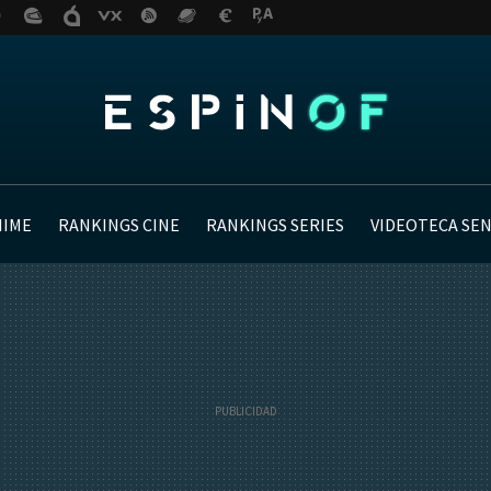
NIME
RANKINGS CINE
RANKINGS SERIES
VIDEOTECA SE