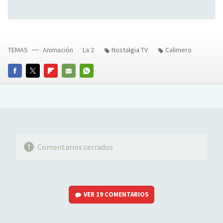
TEMAS
Animación
La 2
Nostalgia TV
Calimero
FACEBOOK
TWITTER
FLIPBOARD
E-
WHATSAPP
MAIL
Comentarios cerrados
VER
19 COMENTARIOS