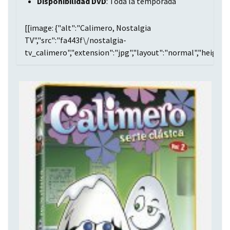
Disponibilidad DVD
: Toda la temporada
[[image: {"alt":"Calimero, Nostalgia
TV","src":"fa443f\/nostalgia-
tv_calimero","extension":"jpg","layout":"normal","height":