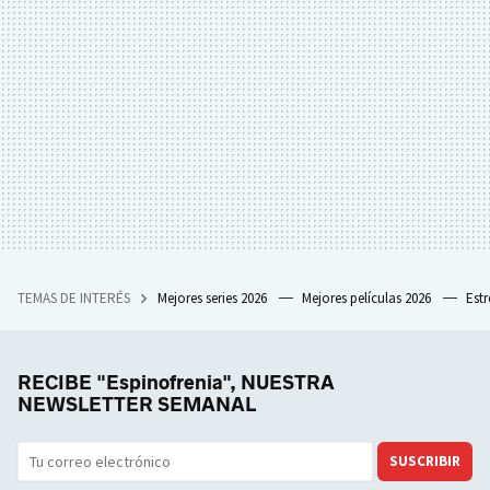
TEMAS DE INTERÉS
Mejores series 2026
Mejores películas 2026
Est
RECIBE "Espinofrenia", NUESTRA
NEWSLETTER SEMANAL
SUSCRIBIR