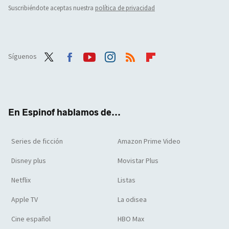
Suscribiéndote aceptas nuestra
política de privacidad
Síguenos
Twit
Face
Yout
Inst
RSS
Flip
ter
boo
ube
agra
boar
k
m
d
En Espinof hablamos de...
Series de ficción
Amazon Prime Video
Disney plus
Movistar Plus
Netflix
Listas
Apple TV
La odisea
Cine español
HBO Max