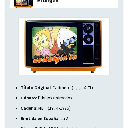
El origen
Título Original
: Calimero (カリメロ)
Género
: Dibujos animados
Cadena
:
NET
(1974-1975)
Emitida en España
: La 2