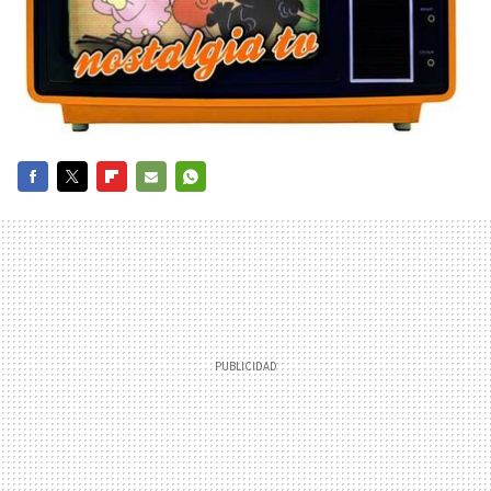
FACEBOOK
TWITTER
FLIPBOARD
E-
WHATSAPP
MAIL