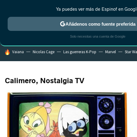
Ya puedes ver más de Espinof en Googl
MENÚ
NUEVO
Añádenos como fuente preferida
CRÍTICA
ESTRENOS
REALITY
ANIME
RANKINGS CINE
RA
Solo necesitas una cuenta de Google
HOY SE HABLA DE
Vaiana
Nicolas Cage
Las guerreras K-Pop
Marvel
Star Wa
Calimero, Nostalgia TV