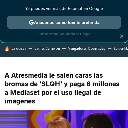
Ya puedes ver más de Espinof en Google
MENÚ
NUEVO
Añádenos como fuente preferida
CRÍTICA
ESTRENOS
REALITY
ANIME
RANKINGS CINE
RA
Solo necesitas una cuenta de Google
×
HOY SE HABLA DE
La odisea
James Cameron
Vengadores: Doomsday
Spider-M
A Atresmedia le salen caras las
bromas de 'SLQH' y paga 6 millones
a Mediaset por el uso ilegal de
imágenes