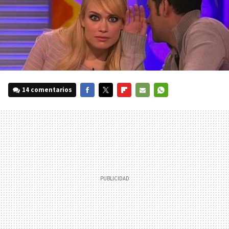
14 comentarios
FACEBOOK
TWITTER
FLIPBOARD
E-
WHATSAPP
MAIL