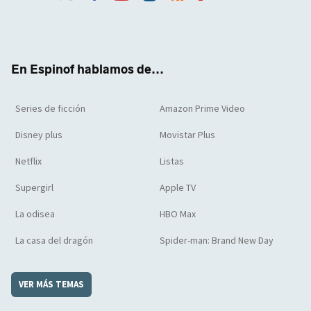
Twit
Face
Yout
Inst
RSS
Flip
ter
boo
ube
agra
boar
k
m
d
En Espinof hablamos de...
Series de ficción
Amazon Prime Video
Disney plus
Movistar Plus
Netflix
Listas
Supergirl
Apple TV
La odisea
HBO Max
La casa del dragón
Spider-man: Brand New Day
VER MÁS TEMAS