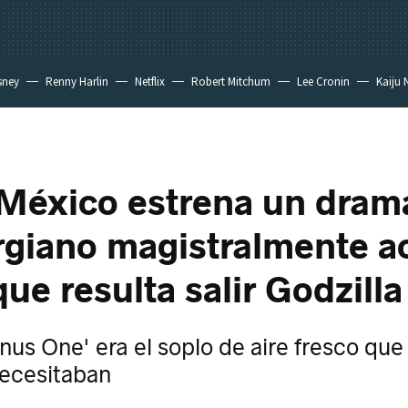
sney
Renny Harlin
Netflix
Robert Mitchum
Lee Cronin
Kaiju 
 México estrena un dram
rgiano magistralmente a
que resulta salir Godzilla
inus One' era el soplo de aire fresco qu
necesitaban