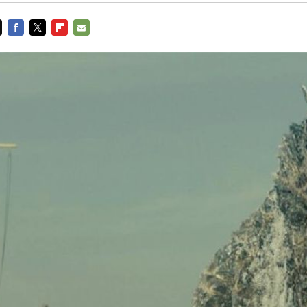
FACEBOOK
TWITTER
FLIPBOARD
E-
MAIL