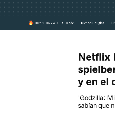
HOY SE HABLA DE
Blade
Michael Douglas
Di
Netflix
spielbe
y en el 
'Godzilla: M
sabían que 