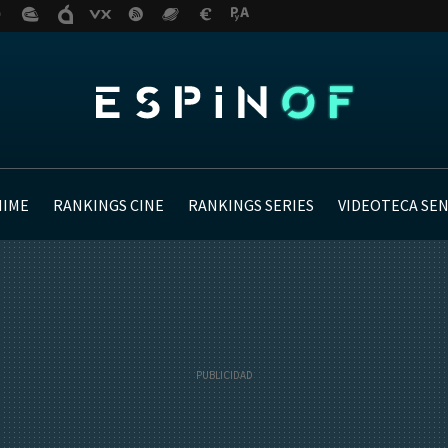
NIME
RANKINGS CINE
RANKINGS SERIES
VIDEOTECA SE