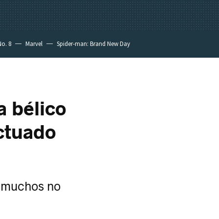
No. 8
Marvel
Spider-man: Brand New Day
a bélico
ctuado
e muchos no