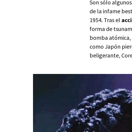
Son sólo algunos 
de la infame besti
1954. Tras el
acc
forma de tsunami 
bomba atómica, s
como Japón pierd
beligerante, Cor