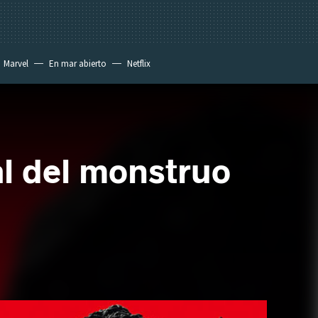
Marvel
En mar abierto
Netflix
ial del monstruo