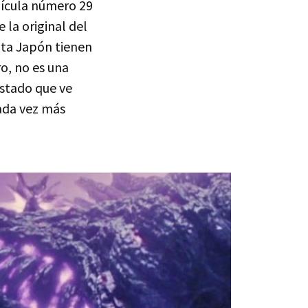
elícula número 29
 la original del
enta Japón tienen
o, no es una
astado que ve
cada vez más