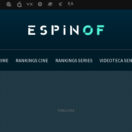
NIME
RANKINGS CINE
RANKINGS SERIES
VIDEOTECA SE