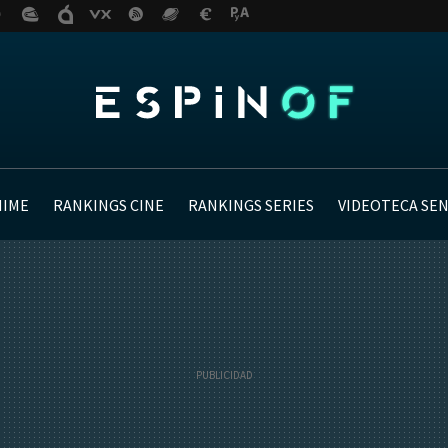
NIME
RANKINGS CINE
RANKINGS SERIES
VIDEOTECA SE