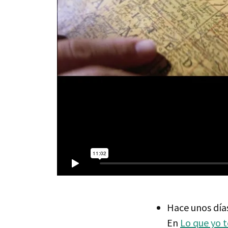
Hace unos días
En
Lo que yo t