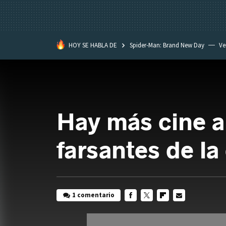
HOY SE HABLA DE
Spider-Man: Brand New Day
Ve
Black Lagoon
David Lynch
Hay más cine a
farsantes de la 
1 comentario
FACEBOOK
TWITTER
FLIPBOARD
E-
MAIL