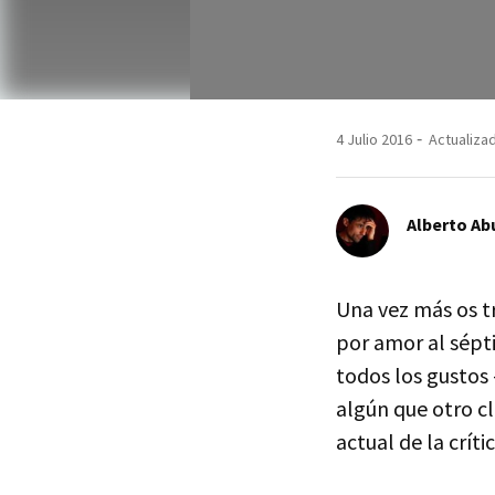
4 Julio 2016
Actualizad
Alberto Ab
Una vez más os t
por amor al sépt
todos los gustos 
algún que otro c
actual de la crít