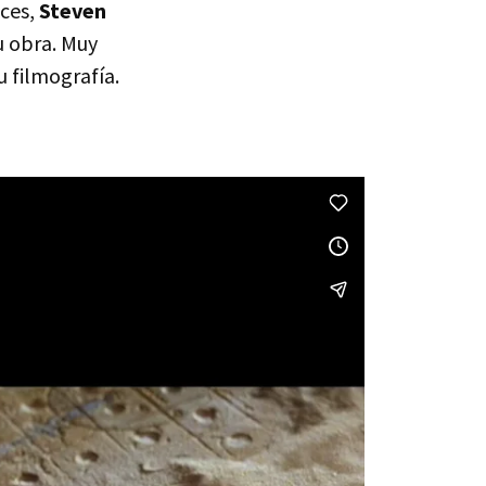
eces,
Steven
u obra. Muy
u filmografía.