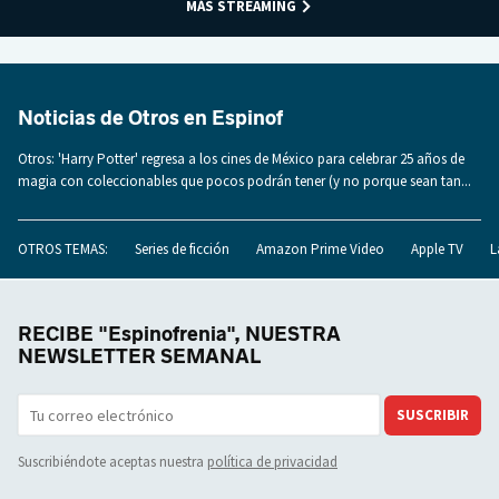
MÁS STREAMING
Noticias de Otros en Espinof
Otros: 'Harry Potter' regresa a los cines de México para celebrar 25 años de
magia con coleccionables que pocos podrán tener (y no porque sean tan...
OTROS TEMAS:
Series de ficción
Amazon Prime Video
Apple TV
L
RECIBE "Espinofrenia", NUESTRA
NEWSLETTER SEMANAL
SUSCRIBIR
Suscribiéndote aceptas nuestra
política de privacidad