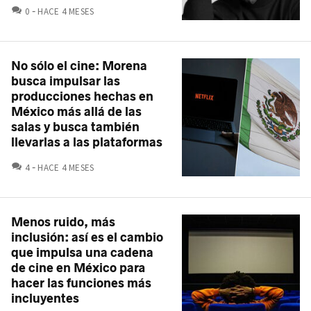
COMENTARIOS
0
HACE 4 MESES
No sólo el cine: Morena
busca impulsar las
producciones hechas en
México más allá de las
salas y busca también
llevarlas a las plataformas
COMENTARIOS
4
HACE 4 MESES
Menos ruido, más
inclusión: así es el cambio
que impulsa una cadena
de cine en México para
hacer las funciones más
incluyentes