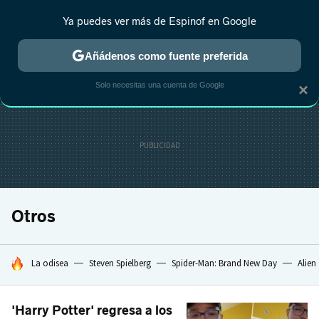
Ya puedes ver más de Espinof en Google
MENÚ
NUEVO
Añádenos como fuente preferida
CRÍTICA
ESTRENOS
REALITY
ANIME
RANKINGS CINE
RA
Solo necesitas una cuenta de Google
×
Otros
HOY SE HABLA DE
La odisea
Steven Spielberg
Spider-Man: Brand New Day
Alien
'Harry Potter' regresa a los