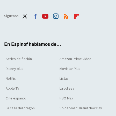
Síguenos
Twit
Face
Yout
Inst
RSS
Flip
ter
boo
ube
agra
boar
k
m
d
En Espinof hablamos de...
Series de ficción
Amazon Prime Video
Disney plus
Movistar Plus
Netflix
Listas
Apple TV
La odisea
Cine español
HBO Max
La casa del dragón
Spider-man: Brand New Day