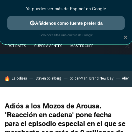
Ya puedes ver más de Espinof en Google
Añádenos como fuente preferida
Solo necesitas una cuenta de Google
×
FIRST DATES
SUPERVIVIENTES
MASTERCHEF
HOY SE HABLA DE
La odisea
Steven Spielberg
Spider-Man: Brand New Day
Alien
Adiós a los Mozos de Arousa.
'Reacción en cadena' pone fecha
para el episodio especial en el que se