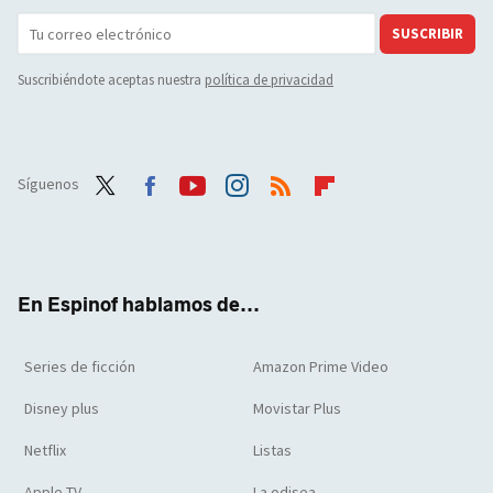
SUSCRIBIR
Suscribiéndote aceptas nuestra
política de privacidad
Síguenos
Twit
Face
Yout
Inst
RSS
Flip
ter
boo
ube
agra
boar
k
m
d
En Espinof hablamos de...
Series de ficción
Amazon Prime Video
Disney plus
Movistar Plus
Netflix
Listas
Apple TV
La odisea