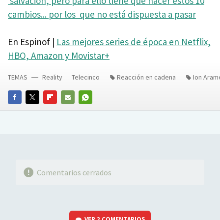
salvación, pero para ello tiene que hacer estos 10
cambios... por los que no está dispuesta a pasar
En Espinof |
Las mejores series de época en Netflix,
HBO, Amazon y Movistar+
TEMAS
Reality
Telecinco
Reacción en cadena
Ion Aram
FACEBOOK
TWITTER
FLIPBOARD
E-
WHATSAPP
MAIL
Comentarios cerrados
VER
2 COMENTARIOS