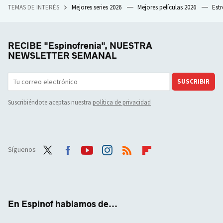
TEMAS DE INTERÉS
Mejores series 2026
Mejores películas 2026
Est
RECIBE "Espinofrenia", NUESTRA
NEWSLETTER SEMANAL
SUSCRIBIR
Suscribiéndote aceptas nuestra
política de privacidad
Síguenos
Twit
Face
Yout
Inst
RSS
Flip
ter
boo
ube
agra
boar
k
m
d
En Espinof hablamos de...