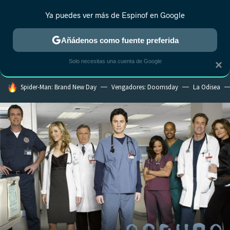
Ya puedes ver más de Espinof en Google
CRÍTICA
ESTRENOS
REALITY
ANIME
RANKINGS CINE
RA
Añádenos como fuente preferida
Solo necesitas una cuenta de Google
×
HOY SE HABLA DE
Spider-Man: Brand New Day
Vengadores: Doomsday
La Odisea