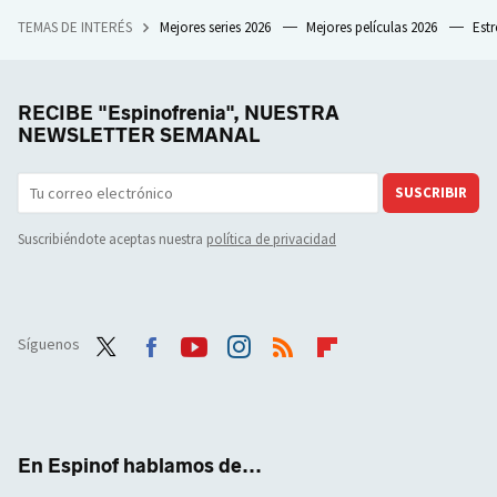
TEMAS DE INTERÉS
Mejores series 2026
Mejores películas 2026
Est
RECIBE "Espinofrenia", NUESTRA
NEWSLETTER SEMANAL
SUSCRIBIR
Suscribiéndote aceptas nuestra
política de privacidad
Síguenos
Twit
Face
Yout
Inst
RSS
Flip
ter
boo
ube
agra
boar
k
m
d
En Espinof hablamos de...