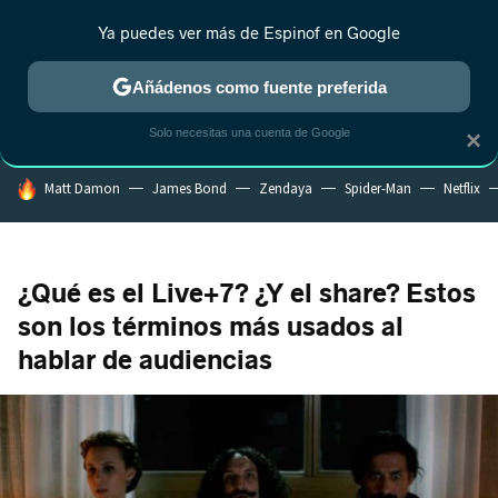
Ya puedes ver más de Espinof en Google
CRÍTICA
ESTRENOS
REALITY
ANIME
RANKINGS CINE
RA
Añádenos como fuente preferida
Solo necesitas una cuenta de Google
×
HOY SE HABLA DE
Matt Damon
James Bond
Zendaya
Spider-Man
Netflix
¿Qué es el Live+7? ¿Y el share? Estos
son los términos más usados al
hablar de audiencias