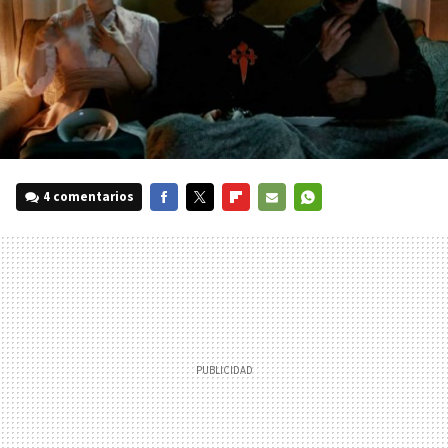
4 comentarios
FACEBOOK
TWITTER
FLIPBOARD
E-
WHATSAPP
MAIL