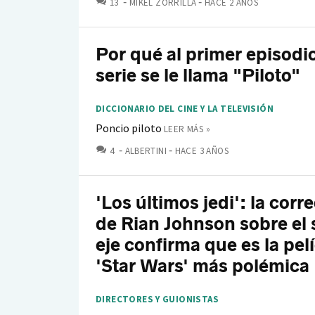
13
MIKEL ZORRILLA
HACE 2 AÑOS
Por qué al primer episodi
serie se le llama "Piloto"
DICCIONARIO DEL CINE Y LA TELEVISIÓN
Poncio piloto
LEER MÁS »
COMENTARIOS
4
ALBERTINI
HACE 3 AÑOS
'Los últimos jedi': la corr
de Rian Johnson sobre el 
eje confirma que es la pel
'Star Wars' más polémica
DIRECTORES Y GUIONISTAS