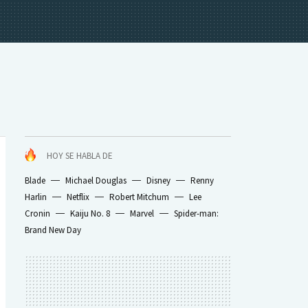
HOY SE HABLA DE
Blade
Michael Douglas
Disney
Renny
Harlin
Netflix
Robert Mitchum
Lee
Cronin
Kaiju No. 8
Marvel
Spider-man:
Brand New Day