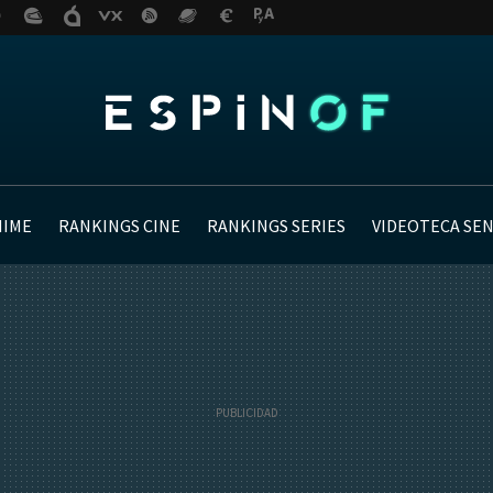
NIME
RANKINGS CINE
RANKINGS SERIES
VIDEOTECA SE