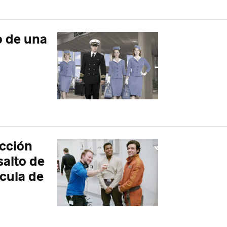
o de una
ección
salto de
ícula de