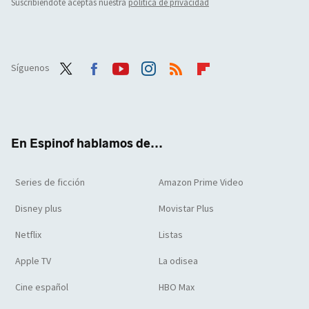
Suscribiéndote aceptas nuestra
política de privacidad
Síguenos
Twit
Face
Yout
Inst
RSS
Flip
ter
boo
ube
agra
boar
k
m
d
En Espinof hablamos de...
Series de ficción
Amazon Prime Video
Disney plus
Movistar Plus
Netflix
Listas
Apple TV
La odisea
Cine español
HBO Max