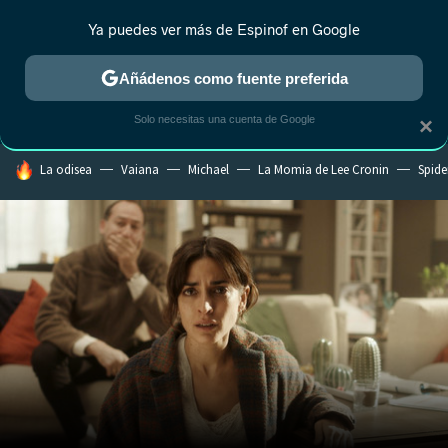
Ya puedes ver más de Espinof en Google
CRÍTICA
ESTRENOS
REALITY
ANIME
RANKINGS CINE
RA
Añádenos como fuente preferida
Solo necesitas una cuenta de Google
×
HOY SE HABLA DE
La odisea
Vaiana
Michael
La Momia de Lee Cronin
Spide