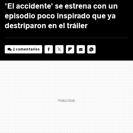
'El accidente' se estrena con un
episodio poco inspirado que ya
destriparon en el tráiler
2 comentarios
FACEBOOK
TWITTER
FLIPBOARD
E-
WHATSAPP
MAIL