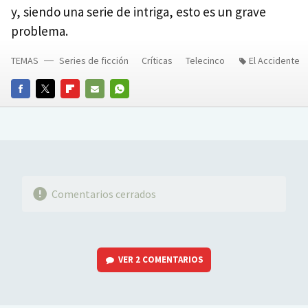
y, siendo una serie de intriga, esto es un grave
problema.
TEMAS
Series de ficción
Críticas
Telecinco
El Accidente
FACEBOOK
TWITTER
FLIPBOARD
E-
WHATSAPP
MAIL
Comentarios cerrados
VER
2 COMENTARIOS