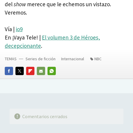
del
show
merece que le echemos un vistazo.
Veremos.
Vía |
io9
En ¡Vaya Tele! |
El volumen 3 de Héroes,
decepcionante
.
TEMAS
Series de ficción
Internacional
NBC
FACEBOOK
TWITTER
FLIPBOARD
E-
WHATSAPP
MAIL
Comentarios cerrados