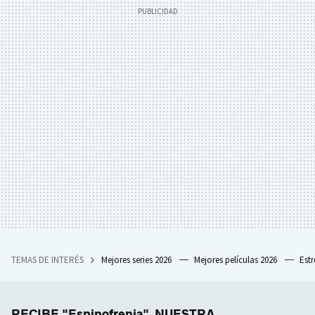
TEMAS DE INTERÉS
Mejores series 2026
Mejores películas 2026
Est
RECIBE "Espinofrenia", NUESTRA