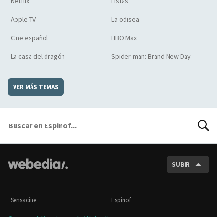
Netflix
Listas
Apple TV
La odisea
Cine español
HBO Max
La casa del dragón
Spider-man: Brand New Day
VER MÁS TEMAS
BUSCA
SUBIR
Sensacine
Espinof