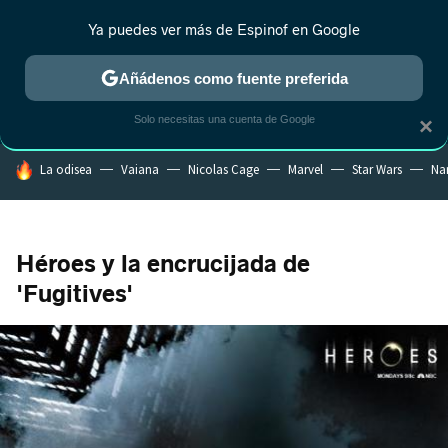
Ya puedes ver más de Espinof en Google
CRÍTICA
ESTRENOS
REALITY
ANIME
RANKINGS CINE
RA
Añádenos como fuente preferida
Solo necesitas una cuenta de Google
×
HOY SE HABLA DE
La odisea
Vaiana
Nicolas Cage
Marvel
Star Wars
Na
Héroes y la encrucijada de
'Fugitives'