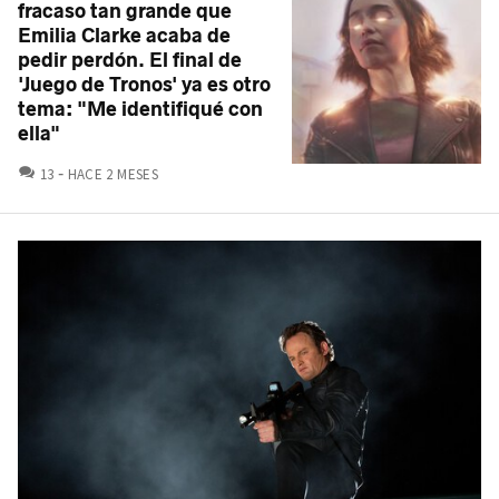
fracaso tan grande que
Emilia Clarke acaba de
pedir perdón. El final de
'Juego de Tronos' ya es otro
tema: "Me identifiqué con
ella"
COMENTARIOS
13
HACE 2 MESES