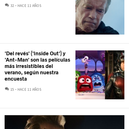
COMENTARIOS
32
HACE 11 AÑOS
'Del revés' ('Inside Out') y
'Ant-Man' son las películas
más irresistibles del
verano, según nuestra
encuesta
COMENTARIOS
15
HACE 11 AÑOS