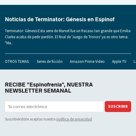
Noticias de Terminator: Génesis en Espinof
Terminator: Génesis:Esta serie de Marvel fue un fracaso tan grande que Emilia
Clarke acaba de pedir perdón. El final de 'Juego de Tronos' ya es otro tema:
"Me..
OTROS TEMAS:
Series de ficción
Amazon Prime Video
Apple TV
L
RECIBE "Espinofrenia", NUESTRA
NEWSLETTER SEMANAL
SUSCRIBIR
Suscribiéndote aceptas nuestra
política de privacidad