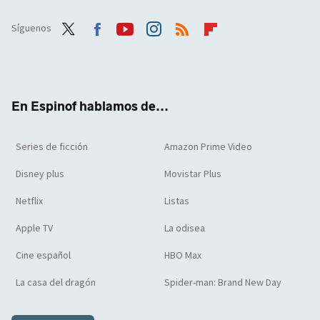
Síguenos
Twit
Face
Yout
Inst
RSS
Flip
ter
boo
ube
agra
boar
k
m
d
En Espinof hablamos de...
Series de ficción
Amazon Prime Video
Disney plus
Movistar Plus
Netflix
Listas
Apple TV
La odisea
Cine español
HBO Max
La casa del dragón
Spider-man: Brand New Day