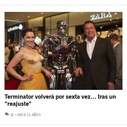
Terminator volverá por sexta vez... tras un
"reajuste"
COMENTARIOS
31
HACE 11 AÑOS