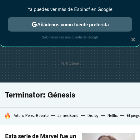
Ya puedes ver más de Espinof en Google
CRÍTICA
ESTRENOS
REALITY
ANIME
RANKINGS CINE
RA
Añádenos como fuente preferida
Solo necesitas una cuenta de Google
×
Terminator: Génesis
HOY SE HABLA DE
Arturo Pérez-Reverte
James Bond
Disney
Netflix
El jueg
Esta serie de Marvel fue un