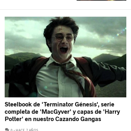
Steelbook de 'Terminator Génesis', serie
completa de 'MacGyver' y capas de 'Harry
Potter' en nuestro Cazando Gangas
COMENTARIOS
0
HACE 7 AÑOS