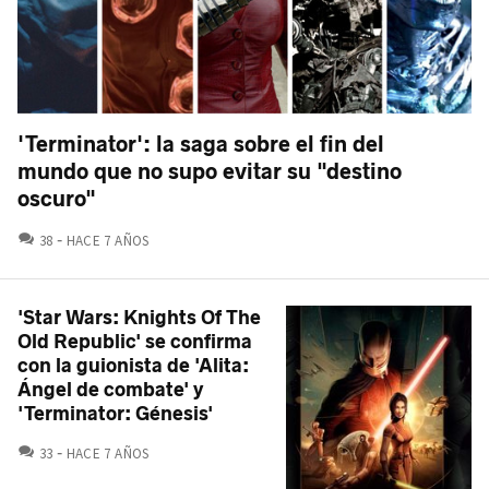
'Terminator': la saga sobre el fin del
mundo que no supo evitar su "destino
oscuro"
COMENTARIOS
38
HACE 7 AÑOS
'Star Wars: Knights Of The
Old Republic' se confirma
con la guionista de 'Alita:
Ángel de combate' y
'Terminator: Génesis'
COMENTARIOS
33
HACE 7 AÑOS