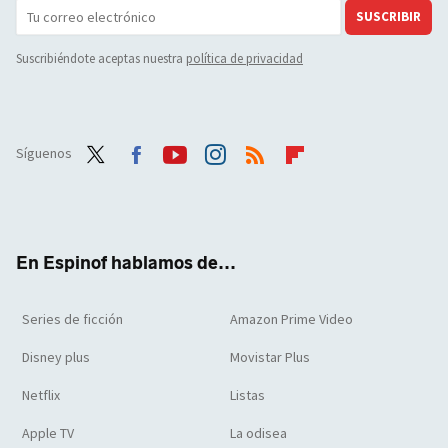
SUSCRIBIR
Suscribiéndote aceptas nuestra
política de privacidad
Síguenos
Twit
Face
Yout
Inst
RSS
Flip
ter
boo
ube
agra
boar
k
m
d
En Espinof hablamos de...
Series de ficción
Amazon Prime Video
Disney plus
Movistar Plus
Netflix
Listas
Apple TV
La odisea