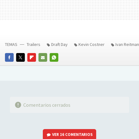
TEMAS
Trailers
Draft Day
Kevin Costner
Ivan Reitman
FACEBOOK
TWITTER
FLIPBOARD
E-
WHATSAPP
MAIL
Comentarios cerrados
VER
16 COMENTARIOS