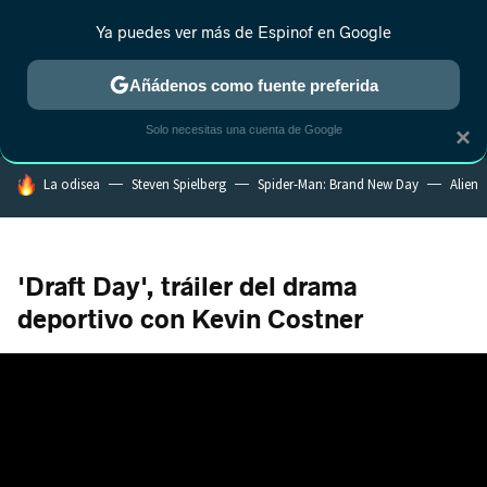
Ya puedes ver más de Espinof en Google
MENÚ
NUEVO
Añádenos como fuente preferida
CRÍTICA
ESTRENOS
REALITY
ANIME
RANKINGS CINE
RA
Solo necesitas una cuenta de Google
×
HOY SE HABLA DE
La odisea
Steven Spielberg
Spider-Man: Brand New Day
Alien
'Draft Day', tráiler del drama
deportivo con Kevin Costner