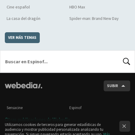
Cine español
HBO Max
La casa del dragón
Spider-man: Brand New Day
VER MÁS TEMAS
BUSCA
SUBIR
Sensacine
Espinof
Otras publicaciones de Webedia
Utilizamos cookies de terceros para generar estadísticas de
audiencia y mostrar publicidad personalizada analizando tu
navegación. Si sigues navegando estarás aceptando su uso.
Más