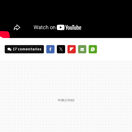
17 comentarios
FACEBOOK
TWITTER
FLIPBOARD
E-
WHATSAPP
MAIL