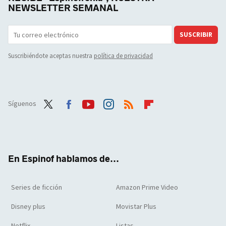
NEWSLETTER SEMANAL
SUSCRIBIR
Suscribiéndote aceptas nuestra
política de privacidad
Síguenos
Twit
Face
Yout
Inst
RSS
Flip
ter
boo
ube
agra
boar
k
m
d
En Espinof hablamos de...
Series de ficción
Amazon Prime Video
Disney plus
Movistar Plus
Netflix
Listas