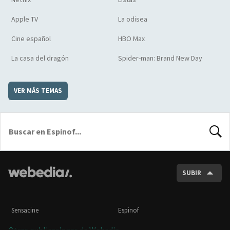
Apple TV
La odisea
Cine español
HBO Max
La casa del dragón
Spider-man: Brand New Day
VER MÁS TEMAS
BUSCA
SUBIR
Sensacine
Espinof
Otras publicaciones de Webedia