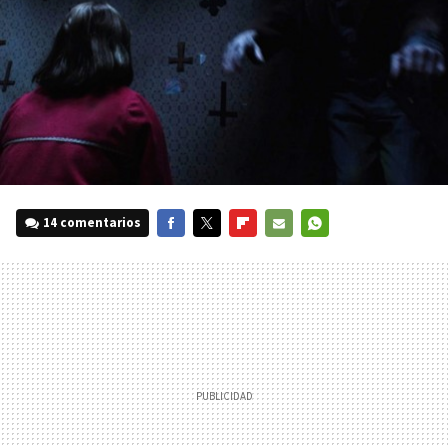
14 comentarios
FACEBOOK
TWITTER
FLIPBOARD
E-
WHATSAPP
MAIL