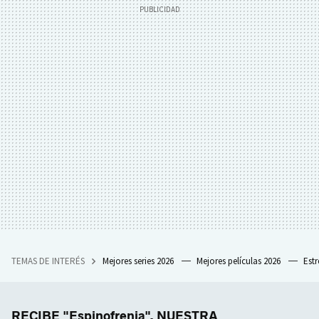
TEMAS DE INTERÉS
Mejores series 2026
Mejores películas 2026
Est
RECIBE "Espinofrenia", NUESTRA