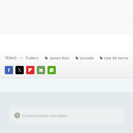
TEMAS
Trailers
James Wan
secuela
cine de terror
FACEBOOK
TWITTER
FLIPBOARD
E-
WHATSAPP
MAIL
Comentarios cerrados