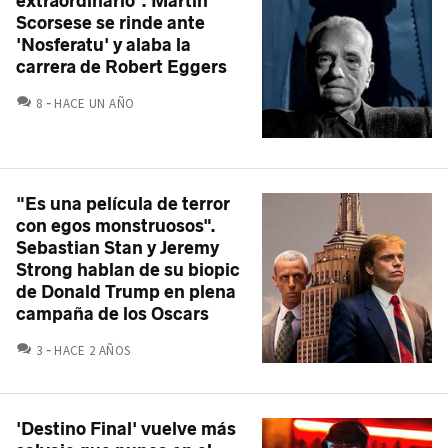
extraordinario". Martin
Scorsese se rinde ante
'Nosferatu' y alaba la
carrera de Robert Eggers
COMENTARIOS
8
HACE UN AÑO
"Es una película de terror
con egos monstruosos".
Sebastian Stan y Jeremy
Strong hablan de su biopic
de Donald Trump en plena
campaña de los Oscars
COMENTARIOS
3
HACE 2 AÑOS
'Destino Final' vuelve más