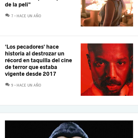
de la peli"
COMENTARIOS
7
HACE UN AÑO
'Los pecadores' hace
historia al destrozar un
récord en taquilla del cine
de terror que estaba
vigente desde 2017
COMENTARIOS
9
HACE UN AÑO