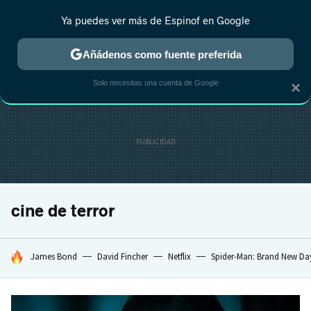
Ya puedes ver más de Espinof en Google
MENÚ
NUEVO
Añádenos como fuente preferida
CRÍTICA
ESTRENOS
REALITY
ANIME
RANKINGS CINE
RA
Solo necesitas una cuenta de Google
×
cine de terror
HOY SE HABLA DE
James Bond
David Fincher
Netflix
Spider-Man: Brand New Da