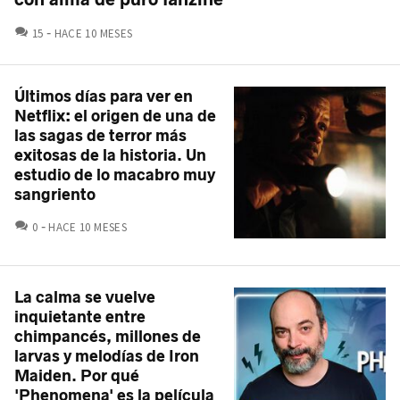
COMENTARIOS
15
HACE 10 MESES
Últimos días para ver en
Netflix: el origen de una de
las sagas de terror más
exitosas de la historia. Un
estudio de lo macabro muy
sangriento
COMENTARIOS
0
HACE 10 MESES
La calma se vuelve
inquietante entre
chimpancés, millones de
larvas y melodías de Iron
Maiden. Por qué
'Phenomena' es la película