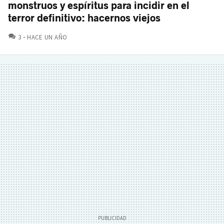
monstruos y espíritus para incidir en el
terror definitivo: hacernos viejos
COMENTARIOS
3
HACE UN AÑO