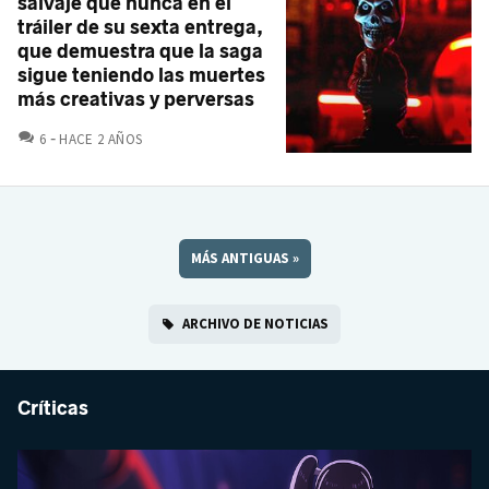
salvaje que nunca en el
tráiler de su sexta entrega,
que demuestra que la saga
sigue teniendo las muertes
más creativas y perversas
COMENTARIOS
6
HACE 2 AÑOS
MÁS ANTIGUAS
»
ARCHIVO DE NOTICIAS
Críticas