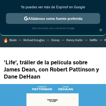
Ya puedes ver más de Espinof en Google
MENÚ
NUEVO
Añádenos como fuente preferida
CRÍTICA
ESTRENOS
REALITY
ANIME
RANKINGS CINE
RA
Solo necesitas una cuenta de Google
×
HOY SE HABLA DE
Blade
Michael Douglas
Disney
Renny Harlin
Netflix
R
'Life', tráiler de la película sobre
James Dean, con Robert Pattinson y
Dane DeHaan