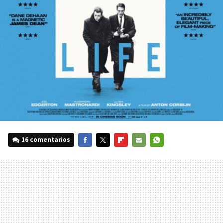
16 comentarios
FACEBOOK
TWITTER
FLIPBOARD
E-
WHATSAPP
MAIL