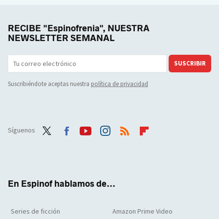
RECIBE "Espinofrenia", NUESTRA
NEWSLETTER SEMANAL
SUSCRIBIR
Suscribiéndote aceptas nuestra
política de privacidad
Síguenos
Twit
Face
Yout
Inst
RSS
Flip
ter
boo
ube
agra
boar
k
m
d
En Espinof hablamos de...
Series de ficción
Amazon Prime Video