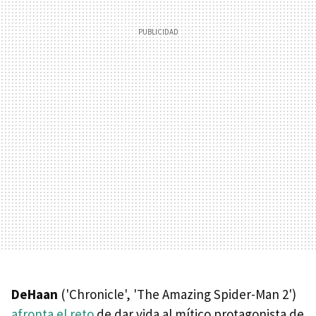
DeHaan
('Chronicle', 'The Amazing Spider-Man 2')
afronta el reto
de dar vida al mítico protagonista de