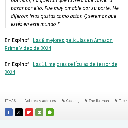
pasar por ello. Fue muy amable por su parte. Me
dijeron: 'Nos gustas como actor. Queremos que
estés en este mundo'"
En Espinof |
Las 8 mejores películas en Amazon
Prime Video de 2024
En Espinof |
Las 11 mejores películas de terror de
2024
TEMAS
Actores y actrices
Casting
The Batman
El pi
FACEBOOK
TWITTER
FLIPBOARD
E-
WHATSAPP