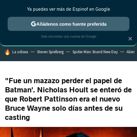
Ya puedes ver más de Espinof en Google
MENÚ
NUEVO
Añádenos como fuente preferida
CRÍTICA
ESTRENOS
REALITY
ANIME
RANKINGS CINE
RA
Solo necesitas una cuenta de Google
×
HOY SE HABLA DE
La odisea
Steven Spielberg
Spider-Man: Brand New Day
Alien
"Fue un mazazo perder el papel de
Batman'. Nicholas Hoult se enteró de
que Robert Pattinson era el nuevo
Bruce Wayne solo días antes de su
casting