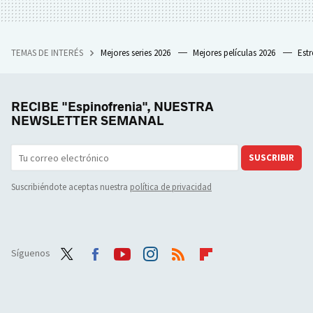
TEMAS DE INTERÉS
Mejores series 2026
Mejores películas 2026
Est
RECIBE "Espinofrenia", NUESTRA
NEWSLETTER SEMANAL
SUSCRIBIR
Suscribiéndote aceptas nuestra
política de privacidad
Síguenos
Twit
Face
Yout
Inst
RSS
Flip
ter
boo
ube
agra
boar