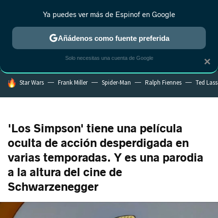
Ya puedes ver más de Espinof en Google
MENÚ
NUEVO
Añádenos como fuente preferida
CRÍTICA
ESTRENOS
REALITY
ANIME
RANKINGS CINE
RA
Solo necesitas una cuenta de Google
×
HOY SE HABLA DE
Star Wars
Frank Miller
Spider-Man
Ralph Fiennes
Ted Las
'Los Simpson' tiene una película
oculta de acción desperdigada en
varias temporadas. Y es una parodia
a la altura del cine de
Schwarzenegger