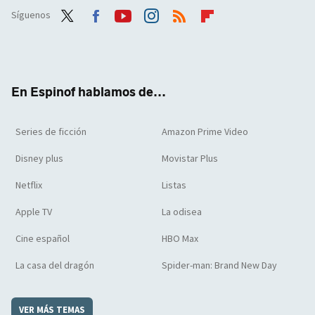
Síguenos
Twit
Face
Yout
Inst
RSS
Flip
ter
boo
ube
agra
boar
k
m
d
En Espinof hablamos de...
Series de ficción
Amazon Prime Video
Disney plus
Movistar Plus
Netflix
Listas
Apple TV
La odisea
Cine español
HBO Max
La casa del dragón
Spider-man: Brand New Day
VER MÁS TEMAS