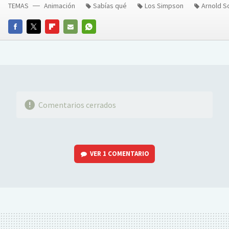
TEMAS
Animación
Sabías qué
Los Simpson
Arnold 
FACEBOOK
TWITTER
FLIPBOARD
E-
WHATSAPP
MAIL
Comentarios cerrados
VER
1 COMENTARIO