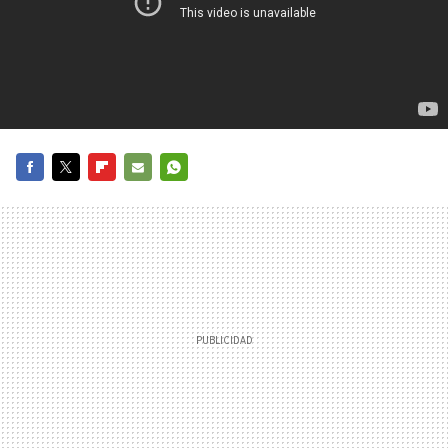
FACEBOOK
TWITTER
FLIPBOARD
E-
WHATSAPP
MAIL