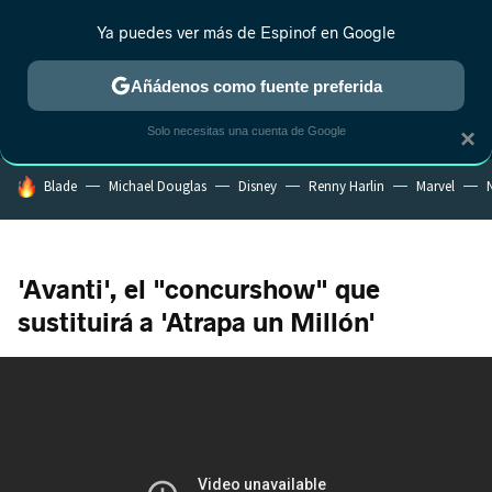
Ya puedes ver más de Espinof en Google
MENÚ
NUEVO
Añádenos como fuente preferida
CRÍTICA
ESTRENOS
REALITY
ANIME
RANKINGS CINE
RA
Solo necesitas una cuenta de Google
×
HOY SE HABLA DE
Blade
Michael Douglas
Disney
Renny Harlin
Marvel
N
'Avanti', el "concurshow" que
sustituirá a 'Atrapa un Millón'