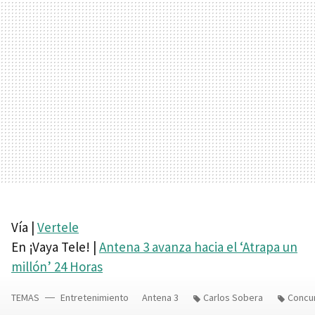
Vía |
Vertele
En ¡Vaya Tele! |
Antena 3 avanza hacia el ‘Atrapa un
millón’ 24 Horas
TEMAS
Entretenimiento
Antena 3
Carlos Sobera
Concu