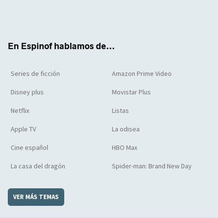
Twit
Face
Yout
Inst
RSS
Flip
ter
boo
ube
agra
boar
k
m
d
En Espinof hablamos de...
Series de ficción
Amazon Prime Video
Disney plus
Movistar Plus
Netflix
Listas
Apple TV
La odisea
Cine español
HBO Max
La casa del dragón
Spider-man: Brand New Day
VER MÁS TEMAS