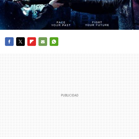
FACEBOOK
TWITTER
FLIPBOARD
E-
WHATSAPP
MAIL