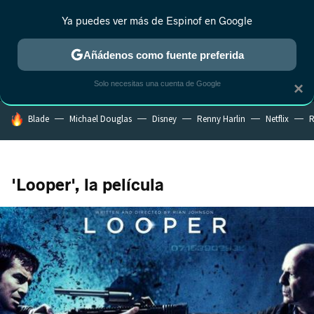
Ya puedes ver más de Espinof en Google
MENÚ
NUEVO
Añádenos como fuente preferida
CRÍTICA
ESTRENOS
REALITY
ANIME
RANKINGS CINE
RA
Solo necesitas una cuenta de Google
×
HOY SE HABLA DE
Blade
Michael Douglas
Disney
Renny Harlin
Netflix
R
'Looper', la película