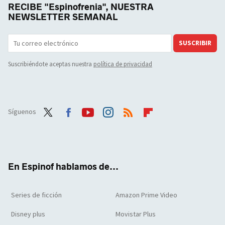
RECIBE "Espinofrenia", NUESTRA
NEWSLETTER SEMANAL
SUSCRIBIR
Suscribiéndote aceptas nuestra
política de privacidad
Síguenos
Twit
Face
Yout
Inst
RSS
Flip
ter
boo
ube
agra
boar
k
m
d
En Espinof hablamos de...
Series de ficción
Amazon Prime Video
Disney plus
Movistar Plus