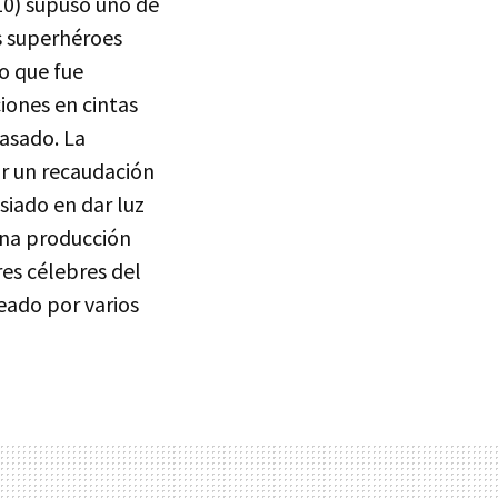
10) supuso uno de
os superhéroes
o que fue
ciones en cintas
pasado. La
ar un recaudación
siado en dar luz
una producción
es célebres del
eado por varios