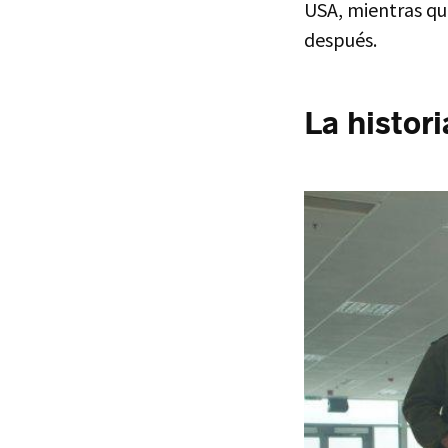
USA
, mientras q
después.
La histor