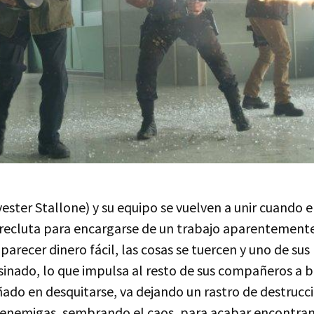
ester Stallone) y su equipo se vuelven a unir cuando 
s recluta para encargarse de un trabajo aparentemente 
arecer dinero fácil, las cosas se tuercen y uno de su
inado, lo que impulsa al resto de sus compañeros a 
ado en desquitarse, va dejando un rastro de destrucci
s enemigas, sembrando el caos, para acabar encontr