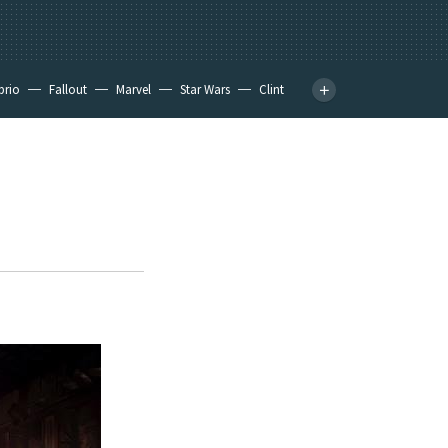
prio
Fallout
Marvel
Star Wars
Clint