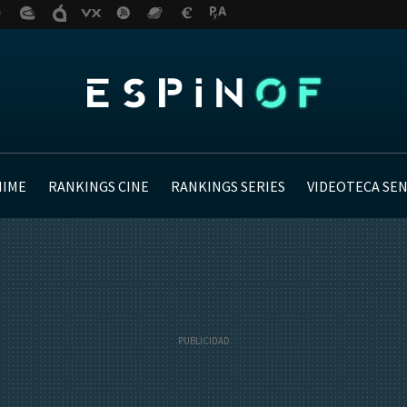
NIME
RANKINGS CINE
RANKINGS SERIES
VIDEOTECA SE