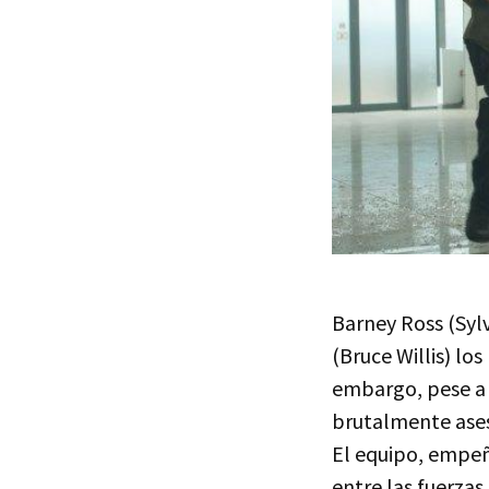
Barney Ross (Sylv
(Bruce Willis) lo
embargo, pese a p
brutalmente ases
El equipo, empeñ
entre las fuerza