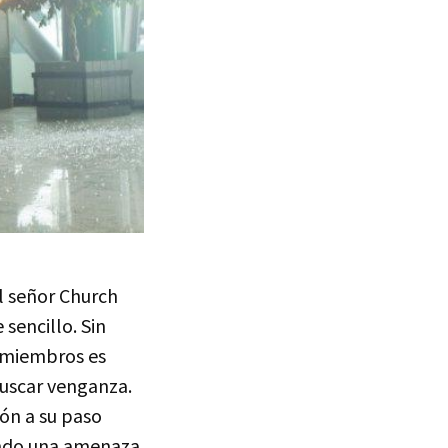
el señor Church
sencillo. Sin
s miembros es
buscar venganza.
ón a su paso
ando una amenaza