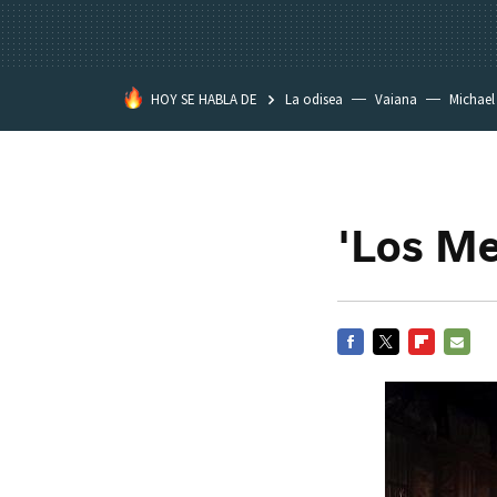
HOY SE HABLA DE
La odisea
Vaiana
Michael
Eastwood
'Los Mer
FACEBOOK
TWITTER
FLIPBOARD
E-
MAIL