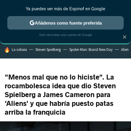
Ya puedes ver más de Espinof en Google
MENÚ
NUEVO
Añádenos como fuente preferida
CRÍTICA
ESTRENOS
REALITY
ANIME
RANKINGS CINE
RA
Solo necesitas una cuenta de Google
×
HOY SE HABLA DE
La odisea
Steven Spielberg
Spider-Man: Brand New Day
Alien
"Menos mal que no lo hiciste". La
rocambolesca idea que dio Steven
Spielberg a James Cameron para
'Aliens' y que habría puesto patas
arriba la franquicia