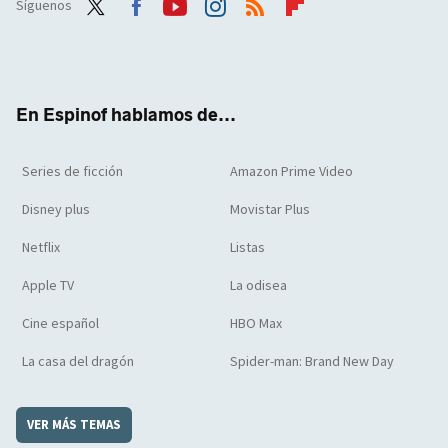
Síguenos
Twit
Face
Yout
Inst
RSS
Flip
ter
boo
ube
agra
boar
k
m
d
En Espinof hablamos de...
Series de ficción
Amazon Prime Video
Disney plus
Movistar Plus
Netflix
Listas
Apple TV
La odisea
Cine español
HBO Max
La casa del dragón
Spider-man: Brand New Day
VER MÁS TEMAS