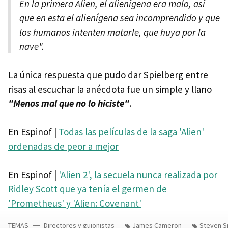
En la primera Alien, el alienígena era malo, así
que en esta el alienígena sea incomprendido y que
los humanos intenten matarle, que huya por la
nave".
La única respuesta que pudo dar Spielberg entre
risas al escuchar la anécdota fue un simple y llano
"Menos mal que no lo hiciste"
.
En Espinof |
Todas las películas de la saga 'Alien'
ordenadas de peor a mejor
En Espinof |
'Alien 2', la secuela nunca realizada por
Ridley Scott que ya tenía el germen de
'Prometheus' y 'Alien: Covenant'
TEMAS
Directores y guionistas
James Cameron
Steven S