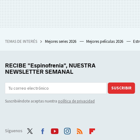
TEMAS DE INTERÉS
Mejores series 2026
Mejores películas 2026
Est
RECIBE "Espinofrenia", NUESTRA
NEWSLETTER SEMANAL
SUSCRIBIR
Suscribiéndote aceptas nuestra
política de privacidad
Síguenos
Twit
Face
Yout
Inst
RSS
Flip