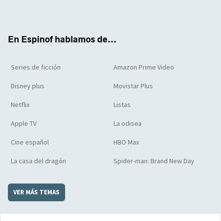
ter
boo
ube
agra
boar
k
m
d
En Espinof hablamos de...
Series de ficción
Amazon Prime Video
Disney plus
Movistar Plus
Netflix
Listas
Apple TV
La odisea
Cine español
HBO Max
La casa del dragón
Spider-man: Brand New Day
VER MÁS TEMAS