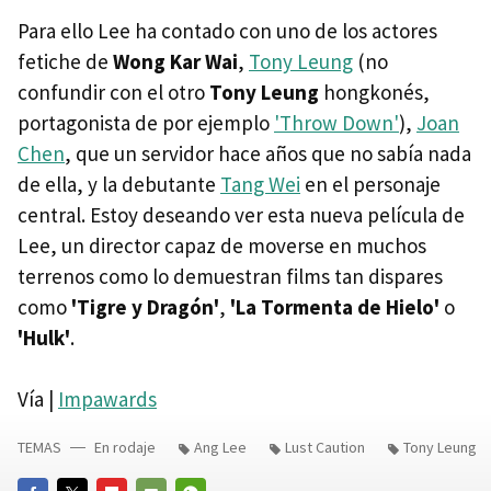
Para ello Lee ha contado con uno de los actores
fetiche de
Wong Kar Wai
,
Tony Leung
(no
confundir con el otro
Tony Leung
hongkonés,
portagonista de por ejemplo
'Throw Down'
),
Joan
Chen
, que un servidor hace años que no sabía nada
de ella, y la debutante
Tang Wei
en el personaje
central. Estoy deseando ver esta nueva película de
Lee, un director capaz de moverse en muchos
terrenos como lo demuestran films tan dispares
como
'Tigre y Dragón'
,
'La Tormenta de Hielo'
o
'Hulk'
.
Vía |
Impawards
TEMAS
En rodaje
Ang Lee
Lust Caution
Tony Leung