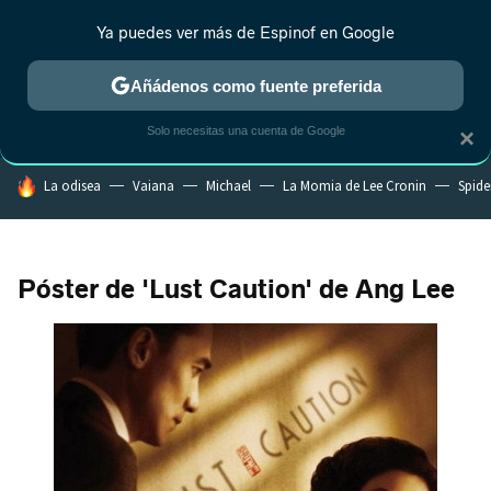
Ya puedes ver más de Espinof en Google
CRÍTICA
ESTRENOS
REALITY
ANIME
RANKINGS CINE
RA
Añádenos como fuente preferida
Solo necesitas una cuenta de Google
×
HOY SE HABLA DE
La odisea
Vaiana
Michael
La Momia de Lee Cronin
Spide
Póster de 'Lust Caution' de Ang Lee