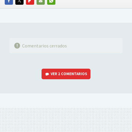
FACEBOOK
TWITTER
FLIPBOARD
E-
WHATSAPP
MAIL
Comentarios cerrados
VER
2 COMENTARIOS