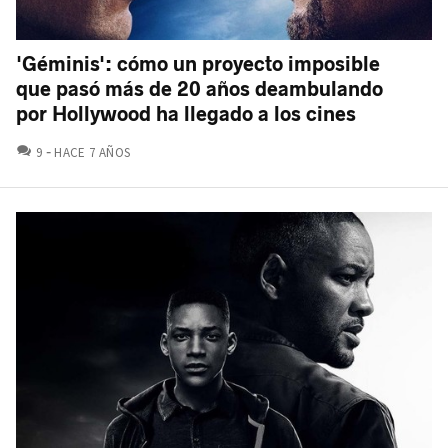
'Géminis': cómo un proyecto imposible
que pasó más de 20 años deambulando
por Hollywood ha llegado a los cines
COMENTARIOS
9
HACE 7 AÑOS