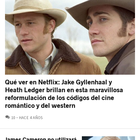
Qué ver en Netflix: Jake Gyllenhaal y
Heath Ledger brillan en esta maravillosa
reformulación de los códigos del cine
romántico y del western
COMENTARIOS
10
HACE 4 AÑOS
James Cameron no utilizará