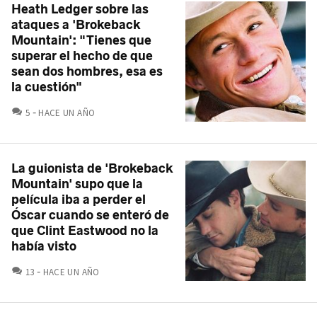
Heath Ledger sobre las
ataques a 'Brokeback
Mountain': "Tienes que
superar el hecho de que
sean dos hombres, esa es
la cuestión"
COMENTARIOS
5
HACE UN AÑO
La guionista de 'Brokeback
Mountain' supo que la
película iba a perder el
Óscar cuando se enteró de
que Clint Eastwood no la
había visto
COMENTARIOS
13
HACE UN AÑO