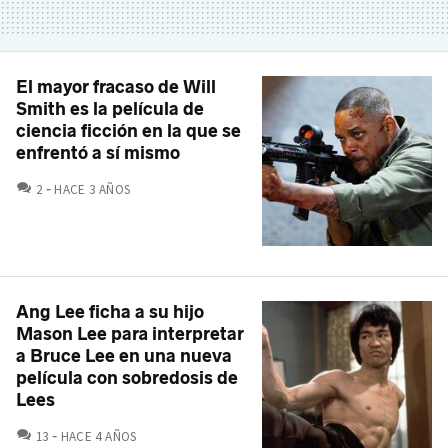
El mayor fracaso de Will
Smith es la película de
ciencia ficción en la que se
enfrentó a sí mismo
COMENTARIOS
2
HACE 3 AÑOS
Ang Lee ficha a su hijo
Mason Lee para interpretar
a Bruce Lee en una nueva
película con sobredosis de
Lees
COMENTARIOS
13
HACE 4 AÑOS