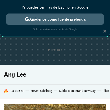
Ya puedes ver más de Espinof en Google
MENÚ
NUEVO
Añádenos como fuente preferida
CRÍTICA
ESTRENOS
REALITY
ANIME
RANKINGS CINE
RA
Solo necesitas una cuenta de Google
×
Ang Lee
HOY SE HABLA DE
La odisea
Steven Spielberg
Spider-Man: Brand New Day
Alien