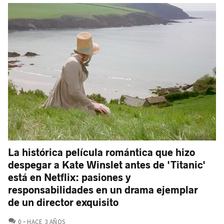
La histórica película romántica que hizo
despegar a Kate Winslet antes de 'Titanic'
está en Netflix: pasiones y
responsabilidades en un drama ejemplar
de un director exquisito
COMENTARIOS
0
HACE 3 AÑOS