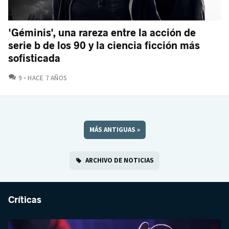
'Géminis', una rareza entre la acción de
serie b de los 90 y la ciencia ficción más
sofisticada
COMENTARIOS
9
HACE 7 AÑOS
MÁS ANTIGUAS
»
ARCHIVO DE NOTICIAS
Críticas