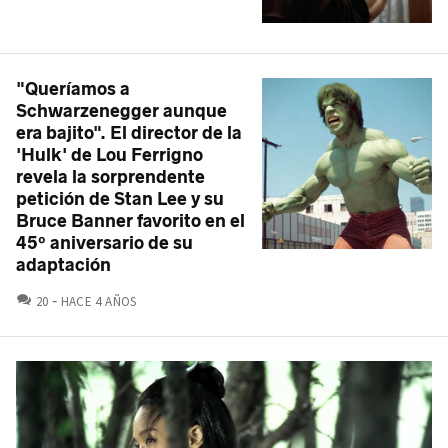
"Queríamos a
Schwarzenegger aunque
era bajito". El director de la
'Hulk' de Lou Ferrigno
revela la sorprendente
petición de Stan Lee y su
Bruce Banner favorito en el
45º aniversario de su
adaptación
COMENTARIOS
20
HACE 4 AÑOS