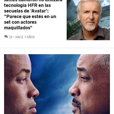
tecnología HFR en las
secuelas de 'Avatar':
"Parece que estés en un
set con actores
maquillados"
COMENTARIOS
19
HACE 7 AÑOS