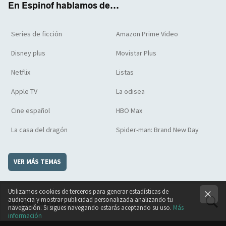
En Espinof hablamos de...
Series de ficción
Amazon Prime Video
Disney plus
Movistar Plus
Netflix
Listas
Apple TV
La odisea
Cine español
HBO Max
La casa del dragón
Spider-man: Brand New Day
VER MÁS TEMAS
Utilizamos cookies de terceros para generar estadísticas de
audiencia y mostrar publicidad personalizada analizando tu
navegación. Si sigues navegando estarás aceptando su uso.
Más
información
BUSCA