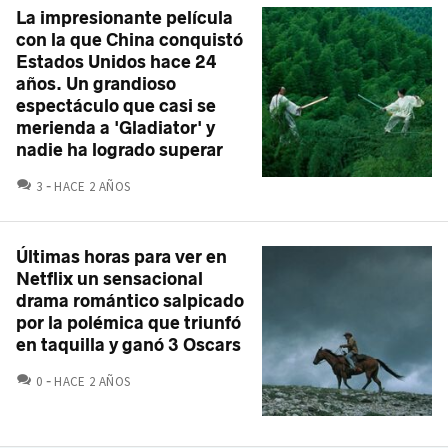
La impresionante película
con la que China conquistó
Estados Unidos hace 24
años. Un grandioso
espectáculo que casi se
merienda a 'Gladiator' y
nadie ha logrado superar
COMENTARIOS
3
HACE 2 AÑOS
Últimas horas para ver en
Netflix un sensacional
drama romántico salpicado
por la polémica que triunfó
en taquilla y ganó 3 Oscars
COMENTARIOS
0
HACE 2 AÑOS