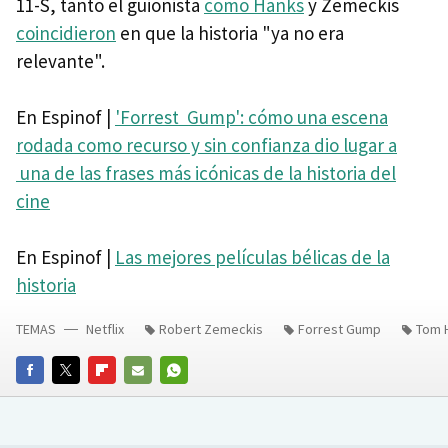
11-S, tanto el guionista
como Hanks
y Zemeckis
coincidieron
en que la historia "ya no era
relevante".
En Espinof |
'Forrest Gump': cómo una escena
rodada como recurso y sin confianza dio lugar a
una de las frases más icónicas de la historia del
cine
En Espinof |
Las mejores películas bélicas de la
historia
TEMAS
Netflix
Robert Zemeckis
Forrest Gump
Tom 
FACEBOOK
TWITTER
FLIPBOARD
E-
WHATSAPP
MAIL