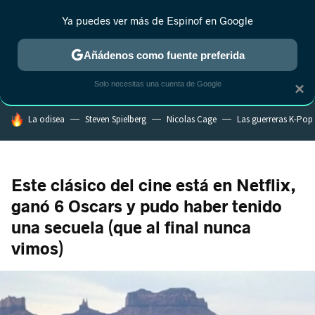
Ya puedes ver más de Espinof en Google
CRÍTICA
ESTRENOS
REALITY
ANIME
RANKINGS CINE
RA
Añádenos como fuente preferida
Solo necesitas una cuenta de Google
×
HOY SE HABLA DE
La odisea
Steven Spielberg
Nicolas Cage
Las guerreras K-Pop
Este clásico del cine está en Netflix,
ganó 6 Oscars y pudo haber tenido
una secuela (que al final nunca
vimos)