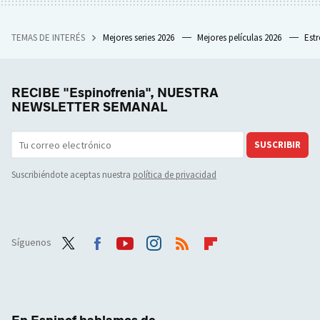
TEMAS DE INTERÉS
Mejores series 2026
Mejores películas 2026
Est
RECIBE "Espinofrenia", NUESTRA
NEWSLETTER SEMANAL
SUSCRIBIR
Suscribiéndote aceptas nuestra
política de privacidad
Síguenos
Twit
Face
Yout
Inst
RSS
Flip
ter
boo
ube
agra
boar
k
m
d