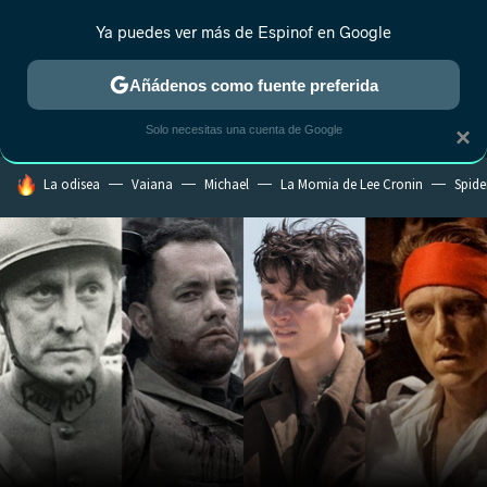
Ya puedes ver más de Espinof en Google
MENÚ
NUEVO
Añádenos como fuente preferida
CRÍTICA
ESTRENOS
REALITY
ANIME
RANKINGS CINE
RA
Solo necesitas una cuenta de Google
×
HOY SE HABLA DE
La odisea
Vaiana
Michael
La Momia de Lee Cronin
Spide