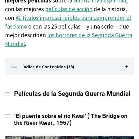
mejores películas
sobre la
Guerra Civil Española
,
con las mejores
películas de acción
de la historia,
con
41 títulos imprescindibles para comprender el
fascismo
o con las 25 películas —y una serie— que
mejor describen
los horrores de la Segunda Guerra
Mundial
.
Índice de Contenidos (38)
El ranking del mejor cine bélico de la historia
Películas de la Segunda Guerra Mundial
Películas de la Segunda Guerra Mundial
'El puente sobre el río Kwai' ('The Bridge on the River
Kwai', 1957)
'El puente sobre el río Kwai' ('The Bridge on
the River Kwai', 1957)
'Corazones de acero' ('Fury', 2014)
'Los cañones de Navarone' ('The Guns of Navarone',