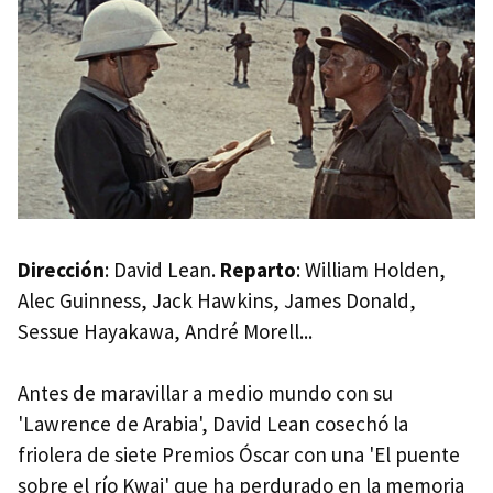
1961)
'Doce del patíbulo' ('The Dirty Dozen', 1967)
'Patton' (1970)
'Un puente lejano' ('A Bridge Too Far', 1977)
'El submarino (Das Boot)' ('Das Boot', 1981)
'La lista de Schindler' ('Schindler's List', 1993)
'Salvar al soldado Ryan' ('Saving Private Ryan', 1999)
Dirección
: David Lean.
Reparto
: William Holden,
'Cartas desde Iwo Jima' / 'Banderas de nuestros
Alec Guinness, Jack Hawkins, James Donald,
padres' ('Letters From Iwo Jima' / 'Flags of Our
Sessue Hayakawa, André Morell...
Fathers', 2006)
'Dunkerque' ('Dunkirk', 2017)
Antes de maravillar a medio mundo con su
'La zona de interés' (2023)
'Lawrence de Arabia', David Lean cosechó la
friolera de siete Premios Óscar con una 'El puente
Películas de la Primera Guerra Mundial
sobre el río Kwai' que ha perdurado en la memoria
'1917' (2020)