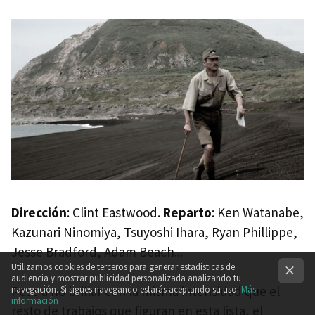
Dirección
: Clint Eastwood.
Reparto
: Ken Watanabe,
Kazunari Ninomiya, Tsuyoshi Ihara, Ryan Phillippe,
Jesse Bradford, Adam Beach...
Utilizamos cookies de terceros para generar estadísticas de
audiencia y mostrar publicidad personalizada analizando tu
Pese a no brillar con la misma intensidad que el
navegación. Si sigues navegando estarás aceptando su uso.
Más
información
resto de trabajos que figuran en esta lista, el