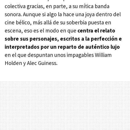
colectiva gracias, en parte, a su mítica banda
'Sin novedad en el frente' ('All Quiet on the Western
sonora. Aunque si algo la hace una joya dentro del
Front', 1930)
cine bélico, más allá de su soberbia puesta en
'Senderos de gloria' ('Paths of Glory', 1957)
escena, eso es el modo en que
centra el relato
'Lawrence de Arabia' ('Lawrence of Arabia', 1962)
sobre sus personajes, escritos a la perfección e
interpretados por un reparto de auténtico lujo
'Johnny cogió su fusil' ('Johnny Got His Gun', 1971)
en el que despuntan unos impagables William
'Sin novedad en el frente' ('All Quiet on the Western
Holden y Alec Guiness.
Front', 2022)
Películas de la Guerra de Vietnam
'El cazador' ('The Deer Hunter', 1978)
'Platoon' (1987)
'La chaqueta metálica' ('Full Metal Jacket', 1987)
'Apocalypse Now' (1979)
Películas sobre conflictos modernos