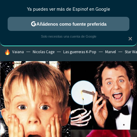
Ya puedes ver más de Espinof en Google
MENÚ
NUEVO
Añádenos como fuente preferida
CRÍTICA
ESTRENOS
REALITY
ANIME
RANKINGS CINE
RA
Solo necesitas una cuenta de Google
×
HOY SE HABLA DE
Vaiana
Nicolas Cage
Las guerreras K-Pop
Marvel
Star Wa