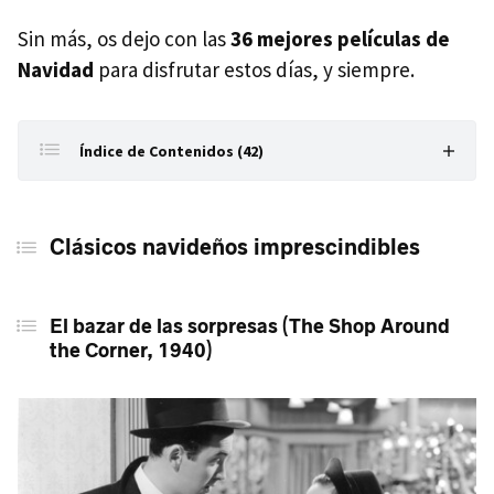
Sin más, os dejo con las
36
mejores películas
de
Navidad
para disfrutar estos días, y siempre.
Índice de Contenidos (42)
Clásicos navideños imprescindibles
Clásicos navideños imprescindibles
El bazar de las sorpresas (The Shop Around the
Corner, 1940)
¡Qué bello es vivir! (It's a Wonderful Life, 1946)
El bazar de las sorpresas (The Shop Around
the Corner, 1940)
De ilusión también se vive' (Miracle on 34th Street,
1947)
Cuento de Navidad (Scrooge, 1951)
Ben-Hur (1959)
Muchas gracias, Mr. Scrooge (Scrooge, 1970)