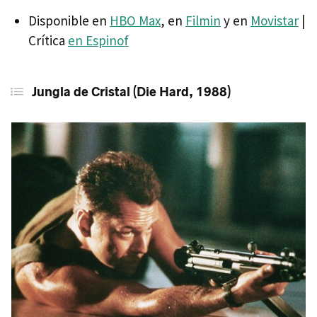
Disponible en
HBO Max
, en
Filmin
y en
Movistar
|
Crítica
en Espinof
Jungla de Cristal (Die Hard, 1988)