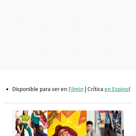
Arthur Christmas: Operación regalo (Arthur Christmas,
2011)
El Grinch (The Grinch, 2018)
La estación de la felicidad (Happiest Season, 2020)
Los que se quedan (The Holdovers, 2023)
Películas navideñas españolas
Plácido (1961)
La gran familia (1962)
Disponible para ver en
Filmin
| Crítica
en Espinof
El día de la bestia (1995)
No controles (2010)
Klaus (2019)
Una bola (navideña) EXTRA