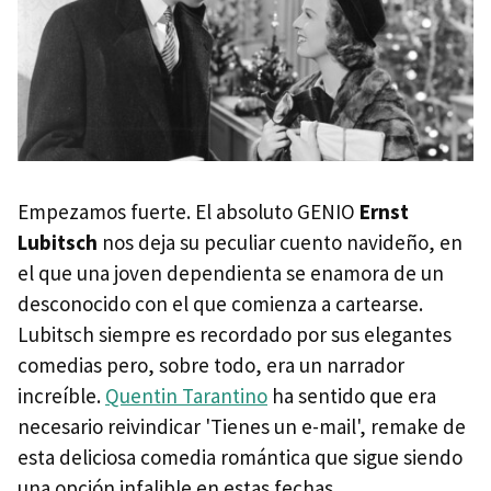
Los Teleñecos en Cuento de Navidad (The Muppet
Christmas Carol, 1992)
Terror y películas navideñas no convencionales
Navidades negras (Black Christmas, 1974)
Noche de paz, noche de muerte (Silent Night, Deadly
Night, 1984)
Empezamos fuerte. El absoluto GENIO
Ernst
Lubitsch
nos deja su peculiar cuento navideño, en
Gremlins (1984)
el que una joven dependienta se enamora de un
Jungla de Cristal (Die Hard, 1988)
desconocido con el que comienza a cartearse.
Eduardo Manostijeras (Edward Scissorhands, 1990)
Lubitsch siempre es recordado por sus elegantes
Batman vuelve ('Batman Returns, 1992)
comedias pero, sobre todo, era un narrador
increíble.
Quentin Tarantino
ha sentido que era
Pesadilla antes de Navidad (The Nightmare Before
Christmas, 1993)
necesario reivindicar 'Tienes un e-mail', remake de
esta deliciosa comedia romántica que sigue siendo
Esto (no) es un secuestro (The Ref, 1994)
una opción infalible en estas fechas.