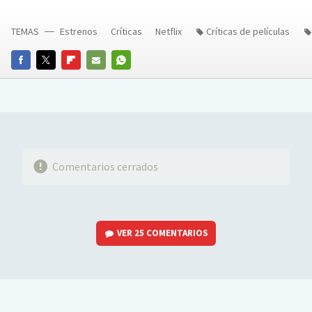
TEMAS
Estrenos
Críticas
Netflix
Críticas de películas
FACEBOOK
TWITTER
FLIPBOARD
E-
WHATSAPP
MAIL
Comentarios cerrados
VER
25 COMENTARIOS