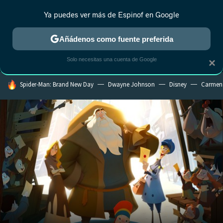
Ya puedes ver más de Espinof en Google
MENÚ
NUEVO
Añádenos como fuente preferida
CRÍTICA
ESTRENOS
REALITY
ANIME
RANKINGS CINE
RA
Solo necesitas una cuenta de Google
×
HOY SE HABLA DE
Spider-Man: Brand New Day
Dwayne Johnson
Disney
Carmen