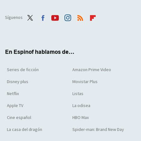
Síguenos
Twit
Face
Yout
Inst
RSS
Flip
ter
boo
ube
agra
boar
k
m
d
En Espinof hablamos de...
Series de ficción
Amazon Prime Video
Disney plus
Movistar Plus
Netflix
Listas
Apple TV
La odisea
Cine español
HBO Max
La casa del dragón
Spider-man: Brand New Day