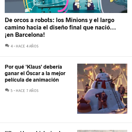
De orcos a robots: los Minions y el largo
camino hacia el diseño final que nació...
¡en Barcelona!
COMENTARIOS
4
HACE 4 AÑOS
Por qué 'Klaus' debería
ganar el Óscar a la mejor
película de animación
COMENTARIOS
5
HACE 7 AÑOS