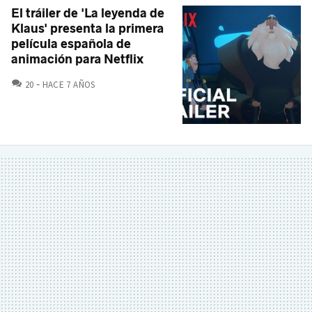
El tráiler de 'La leyenda de
Klaus' presenta la primera
película española de
animación para Netflix
COMENTARIOS
20
HACE 7 AÑOS