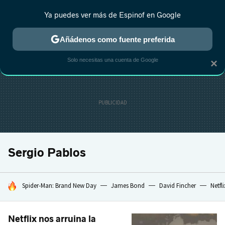
Ya puedes ver más de Espinof en Google
CRÍTICA
ESTRENOS
REALITY
ANIME
RANKINGS CINE
RA
Añádenos como fuente preferida
Solo necesitas una cuenta de Google
×
Sergio Pablos
HOY SE HABLA DE
Spider-Man: Brand New Day
James Bond
David Fincher
Netfli
Netflix nos arruina la