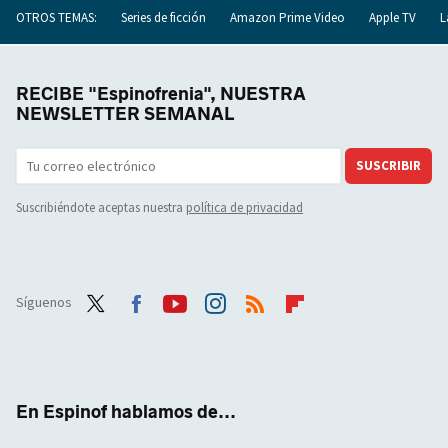
OTROS TEMAS:
Series de ficción
Amazon Prime Video
Apple TV
L
RECIBE "Espinofrenia", NUESTRA
NEWSLETTER SEMANAL
SUSCRIBIR
Suscribiéndote aceptas nuestra
política de privacidad
Síguenos
Twit
Face
Yout
Inst
RSS
Flip
ter
boo
ube
agra
boar
k
m
d
En Espinof hablamos de...