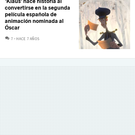
'Klaus' hace historia al
convertirse en la segunda
película española de
animación nominada al
Óscar
COMENTARIOS
7
HACE 7 AÑOS