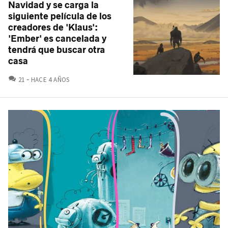
Navidad y se carga la
siguiente película de los
creadores de 'Klaus':
'Ember' es cancelada y
tendrá que buscar otra
casa
COMENTARIOS
21
HACE 4 AÑOS