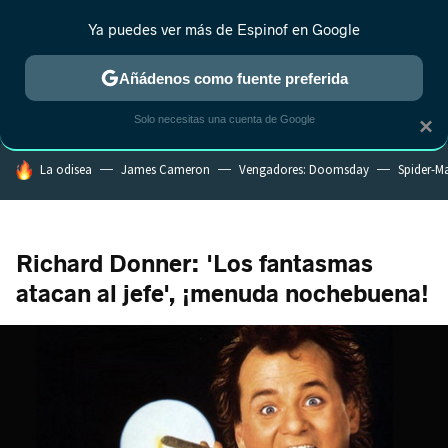
Ya puedes ver más de Espinof en Google
CRÍTICA
ESTRENOS
REALITY
ANIME
RANKINGS CINE
RA
Añádenos como fuente preferida
Solo necesitas una cuenta de Google
×
HOY SE HABLA DE
La odisea
James Cameron
Vengadores: Doomsday
Spider-M
Richard Donner: 'Los fantasmas
atacan al jefe', ¡menuda nochebuena!