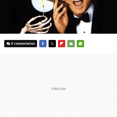
5 comentarios
FACEBOOK
TWITTER
FLIPBOARD
E-
WHATSAPP
MAIL