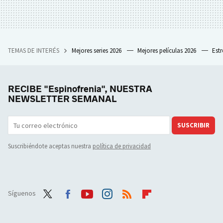
TEMAS DE INTERÉS
Mejores series 2026
Mejores películas 2026
Est
RECIBE "Espinofrenia", NUESTRA
NEWSLETTER SEMANAL
SUSCRIBIR
Suscribiéndote aceptas nuestra
política de privacidad
Síguenos
Twit
Face
Yout
Inst
RSS
Flip