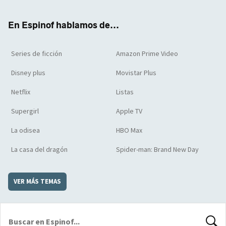
ter
boo
ube
agra
boar
k
m
d
En Espinof hablamos de...
Series de ficción
Amazon Prime Video
Disney plus
Movistar Plus
Netflix
Listas
Supergirl
Apple TV
La odisea
HBO Max
La casa del dragón
Spider-man: Brand New Day
VER MÁS TEMAS