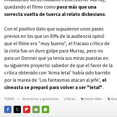
quedando el filme como
poco más que una
correcta vuelta de tuerca al relato dickesiano
.
Con el positivo dato que supusieron unos pases
previos en los que un 93% de la audiencia opinó
que el filme era "muy bueno", el fracaso crítico de
la cinta fue un duro golpe para Murray, pero no
para un Donner que ya tenía sus miras puestas en
su siguiente proyecto: sabedor de que el favor de la
crítica obtenido con 'Arma letal' había sido barrido
por la marea de 'Los fantasmas atacan al jefe',
el
cineasta se preparó para volver a ser "letal"
.
TEMAS
Directores y guionistas
Críticas
Karen Allen
Nos
FACEBOOK
TWITTER
FLIPBOARD
E-
WHATSAPP