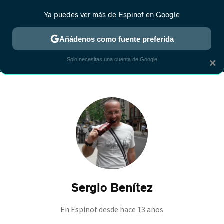
Ya puedes ver más de Espinof en Google
MENÚ
NUEVO
Añádenos como fuente preferida
CRÍTICA
ESTRENOS
REALITY
ANIME
RANKINGS CINE
RA
Solo necesitas una cuenta de Google
×
Sergio Benítez
En Espinof desde
hace 13 años