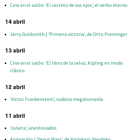
Cine en el salón: 'El secreto de sus ojos', el verbo eterno
14 abril
Jerry Goldsmith | 'Primera victoria', de Otto Preminger
13 abril
Cine en el salón: 'El libro de la selva', Kipling en modo
clásico
12 abril
'Victor Frankenstein', ruidosa megalomanía
11 abril
'Julieta', anestesiados
Animación | 'Venus Wars', de Yoshikazu Yasuhiko