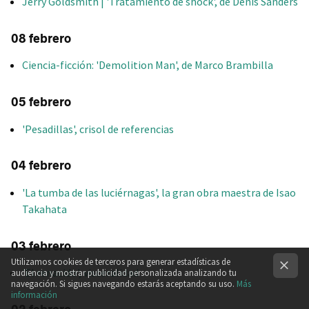
Jerry Goldsmith | 'Tratamiento de shock', de Denis Sanders
08 febrero
Ciencia-ficción: 'Demolition Man', de Marco Brambilla
05 febrero
'Pesadillas', crisol de referencias
04 febrero
'La tumba de las luciérnagas', la gran obra maestra de Isao
Takahata
03 febrero
Utilizamos cookies de terceros para generar estadísticas de
'El renacido', visceralidad
audiencia y mostrar publicidad personalizada analizando tu
navegación. Si sigues navegando estarás aceptando su uso.
Más
información