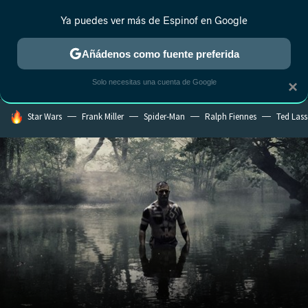
Ya puedes ver más de Espinof en Google
MENÚ
NUEVO
Añádenos como fuente preferida
CRÍTICA
ESTRENOS
REALITY
ANIME
RANKINGS CINE
RA
Solo necesitas una cuenta de Google
×
HOY SE HABLA DE
Star Wars
Frank Miller
Spider-Man
Ralph Fiennes
Ted Las