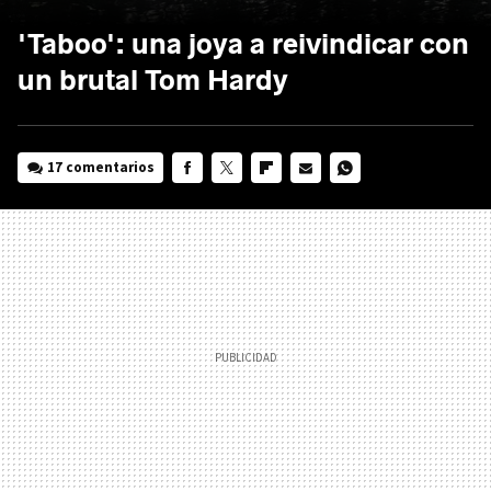
'Taboo': una joya a reivindicar con
un brutal Tom Hardy
17 comentarios
FACEBOOK
TWITTER
FLIPBOARD
E-
WHATSAPP
MAIL