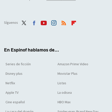
Síguenos
Twit
Face
Yout
Inst
RSS
Flip
ter
boo
ube
agra
boar
k
m
d
En Espinof hablamos de...
Series de ficción
Amazon Prime Video
Disney plus
Movistar Plus
Netflix
Listas
Apple TV
La odisea
Cine español
HBO Max
La casa del dragón
Spider-man: Brand New Day