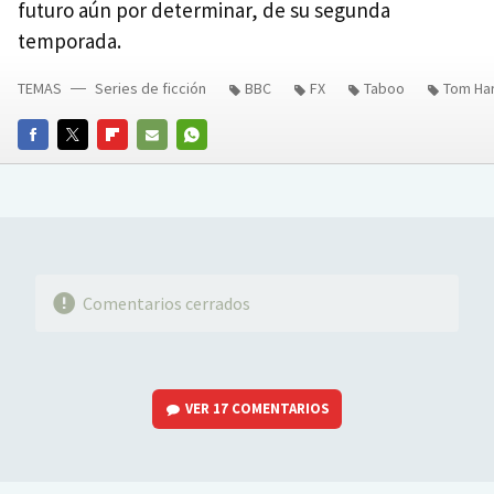
futuro aún por determinar, de su segunda
temporada.
TEMAS
Series de ficción
BBC
FX
Taboo
Tom Ha
FACEBOOK
TWITTER
FLIPBOARD
E-
WHATSAPP
MAIL
Comentarios cerrados
VER
17 COMENTARIOS