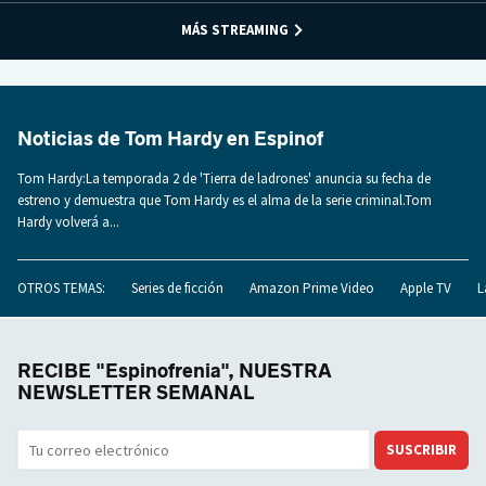
MÁS STREAMING
Noticias de Tom Hardy en Espinof
Tom Hardy:La temporada 2 de 'Tierra de ladrones' anuncia su fecha de
estreno y demuestra que Tom Hardy es el alma de la serie criminal.Tom
Hardy volverá a...
OTROS TEMAS:
Series de ficción
Amazon Prime Video
Apple TV
L
RECIBE "Espinofrenia", NUESTRA
NEWSLETTER SEMANAL
SUSCRIBIR