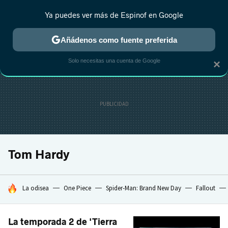
Ya puedes ver más de Espinof en Google
CRÍTICA
ESTRENOS
REALITY
ANIME
RANKINGS CINE
RA
Añádenos como fuente preferida
Solo necesitas una cuenta de Google
×
Tom Hardy
HOY SE HABLA DE
La odisea
One Piece
Spider-Man: Brand New Day
Fallout
La temporada 2 de 'Tierra