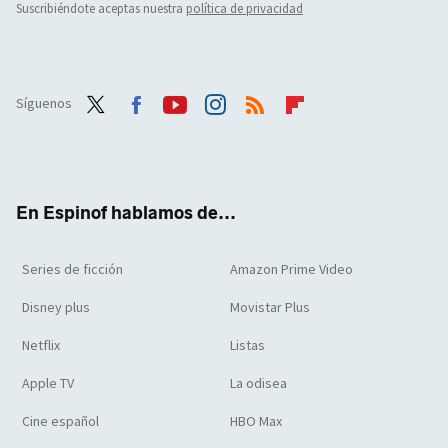
Suscribiéndote aceptas nuestra
política de privacidad
Síguenos
Twit
Face
Yout
Inst
RSS
Flip
ter
boo
ube
agra
boar
k
m
d
En Espinof hablamos de...
Series de ficción
Amazon Prime Video
Disney plus
Movistar Plus
Netflix
Listas
Apple TV
La odisea
Cine español
HBO Max