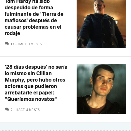
Tom Hardy ha sido
despedido de forma
fulminante de 'Tierra de
mafiosos' después de
causar problemas en el
rodaje
COMENTARIOS
17
HACE 3 MESES
'28 días después' no sería
lo mismo sin Cillian
Murphy, pero hubo otros
actores que pudieron
arrebatarle el papel:
"Queríamos novatos"
COMENTARIOS
2
HACE 4 MESES