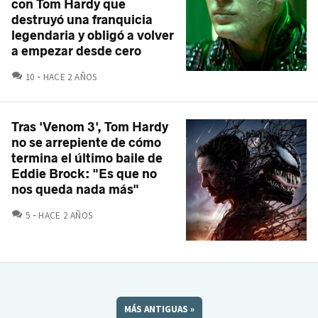
con Tom Hardy que
destruyó una franquicia
legendaria y obligó a volver
a empezar desde cero
COMENTARIOS
10
HACE 2 AÑOS
Tras 'Venom 3', Tom Hardy
no se arrepiente de cómo
termina el último baile de
Eddie Brock: "Es que no
nos queda nada más"
COMENTARIOS
5
HACE 2 AÑOS
MÁS ANTIGUAS
»