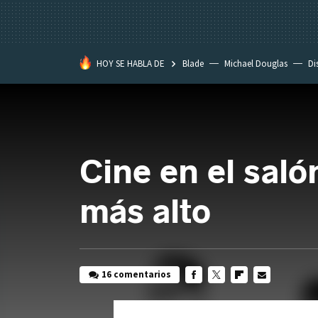
HOY SE HABLA DE
Blade
Michael Douglas
Di
Cine en el saló
más alto
16 comentarios
FACEBOOK
TWITTER
FLIPBOARD
E-
MAIL