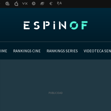
NIME
RANKINGS CINE
RANKINGS SERIES
VIDEOTECA SE