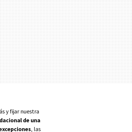
s y fijar nuestra
ndacional de una
s excepciones
, las