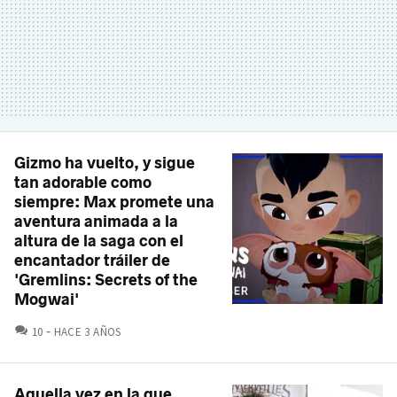
Gizmo ha vuelto, y sigue
tan adorable como
siempre: Max promete una
aventura animada a la
altura de la saga con el
encantador tráiler de
'Gremlins: Secrets of the
Mogwai'
COMENTARIOS
10
HACE 3 AÑOS
Aquella vez en la que