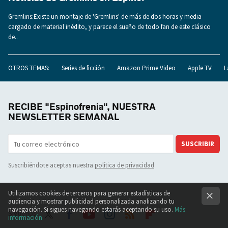
Gremlins:Existe un montaje de 'Gremlins' de más de dos horas y media
cargado de material inédito, y parece el sueño de todo fan de este clásico
de..
OTROS TEMAS:
Series de ficción
Amazon Prime Video
Apple TV
L
RECIBE "Espinofrenia", NUESTRA
NEWSLETTER SEMANAL
SUSCRIBIR
Suscribiéndote aceptas nuestra
política de privacidad
Utilizamos cookies de terceros para generar estadísticas de
audiencia y mostrar publicidad personalizada analizando tu
navegación. Si sigues navegando estarás aceptando su uso.
Más
Síguenos
información