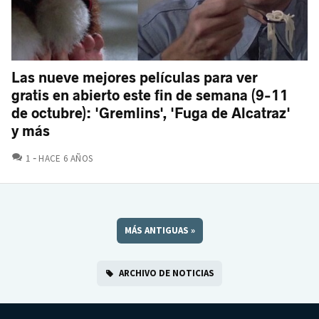
Las nueve mejores películas para ver
gratis en abierto este fin de semana (9-11
de octubre): 'Gremlins', 'Fuga de Alcatraz'
y más
COMENTARIOS
1
HACE 6 AÑOS
MÁS ANTIGUAS
»
ARCHIVO DE NOTICIAS