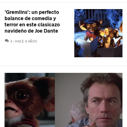
'Gremlins': un perfecto
balance de comedia y
terror en este clasicazo
navideño de Joe Dante
COMENTARIOS
3
HACE 6 AÑOS