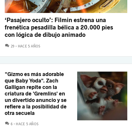
‘Pasajero oculto’: Filmin estrena una
frenética pesadilla bélica a 20.000 pies
con lógica de dibujo animado
COMENTARIOS
29
HACE 5 AÑOS
"Gizmo es más adorable
que Baby Yoda". Zach
Galligan repite con la
criatura de 'Gremlins' en
un divertido anuncio y se
refiere a la posibilidad de
otra secuela
COMENTARIOS
6
HACE 5 AÑOS