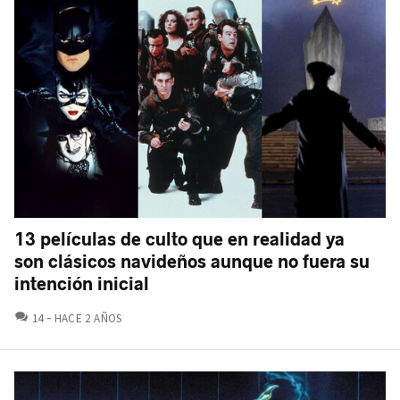
13 películas de culto que en realidad ya
son clásicos navideños aunque no fuera su
intención inicial
COMENTARIOS
14
HACE 2 AÑOS