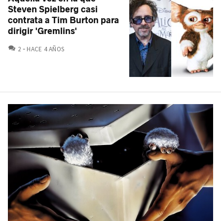
Steven Spielberg casi
contrata a Tim Burton para
dirigir 'Gremlins'
COMENTARIOS
2
HACE 4 AÑOS