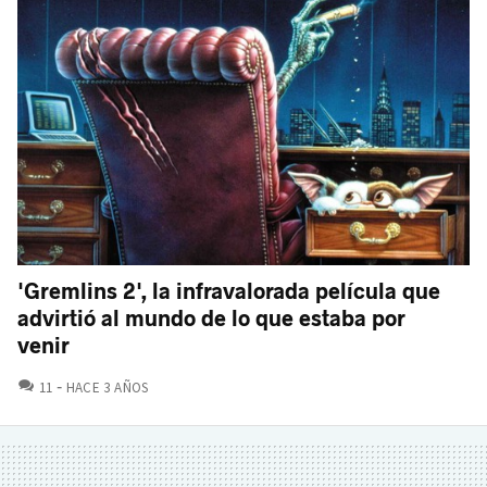
'Gremlins 2', la infravalorada película que
advirtió al mundo de lo que estaba por
venir
COMENTARIOS
11
HACE 3 AÑOS