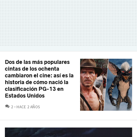
Dos de las más populares
cintas de los ochenta
cambiaron el cine: así es la
historia de cómo nació la
clasificación PG-13 en
Estados Unidos
COMENTARIOS
2
HACE 2 AÑOS