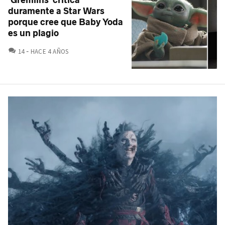
'Gremlins' critica
duramente a Star Wars
porque cree que Baby Yoda
es un plagio
COMENTARIOS
14
HACE 4 AÑOS