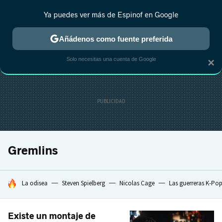
Ya puedes ver más de Espinof en Google
MENÚ
NUEVO
Añádenos como fuente preferida
CRÍTICA
ESTRENOS
REALITY
ANIME
RANKINGS CINE
RA
Solo necesitas una cuenta de Google
×
Gremlins
HOY SE HABLA DE
La odisea
Steven Spielberg
Nicolas Cage
Las guerreras K-Po
Existe un montaje de