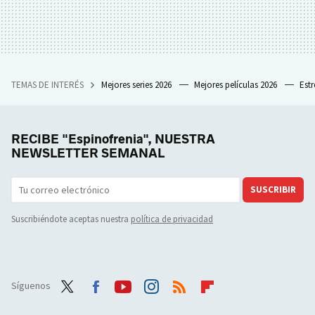
TEMAS DE INTERÉS
Mejores series 2026
Mejores películas 2026
Est
RECIBE "Espinofrenia", NUESTRA
NEWSLETTER SEMANAL
SUSCRIBIR
Suscribiéndote aceptas nuestra
política de privacidad
Síguenos
Twit
Face
Yout
Inst
RSS
Flip