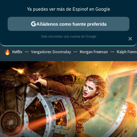
Ya puedes ver más de Espinof en Google
MENÚ
NUEVO
Añádenos como fuente preferida
CRÍTICA
ESTRENOS
REALITY
ANIME
RANKINGS CINE
RA
Solo necesitas una cuenta de Google
×
HOY SE HABLA DE
Netflix
Vengadores: Doomsday
Morgan Freeman
Ralph Fienn