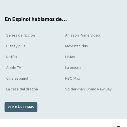
ter
boo
ube
agra
boar
k
m
d
En Espinof hablamos de...
Series de ficción
Amazon Prime Video
Disney plus
Movistar Plus
Netflix
Listas
Apple TV
La odisea
Cine español
HBO Max
La casa del dragón
Spider-man: Brand New Day
VER MÁS TEMAS