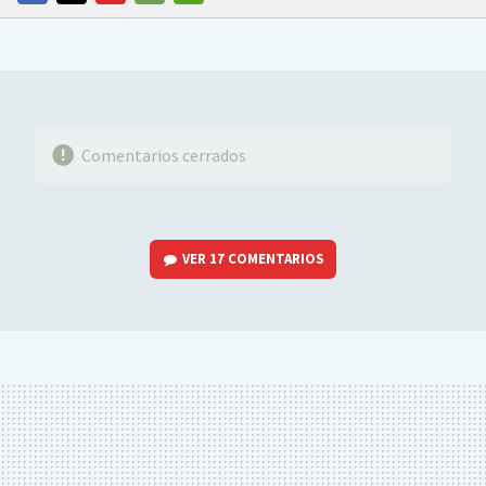
FACEBOOK
TWITTER
FLIPBOARD
E-
WHATSAPP
MAIL
Comentarios cerrados
VER
17 COMENTARIOS