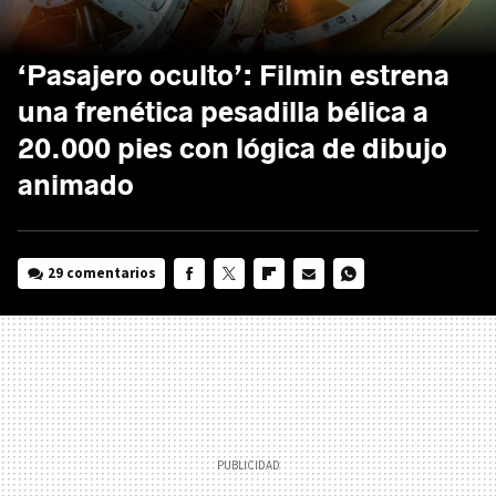
‘Pasajero oculto’: Filmin estrena
una frenética pesadilla bélica a
20.000 pies con lógica de dibujo
animado
29 comentarios
FACEBOOK
TWITTER
FLIPBOARD
E-
WHATSAPP
MAIL