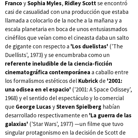
Franco
y
Sophia Myles
,
Ridley Scott
se encontró
casi de casualidad con una producción que estaba
llamada a colocarlo de la noche a la mañana y a
escala planetaria en boca de unos entusiasmados
cinéfilos que veían como el cineasta daba un salto
de gigante con respecto a
'Los duelistas'
('The
Duellists', 1973) y se encumbraba como un
referente ineludible de la ciencia-ficción
cinematográfica contemporánea
a caballo entre
los formalismos estéticos del
Kubrick
de
'2001:
una odisea en el espacio'
('2001: A Space Odissey',
1968) y el sentido del espectáculo y lo comercial
que
George Lucas
y
Steven Spielberg
habían
desarrollado respectivamente en
'La guerra de las
galaxias'
('Star Wars', 1977) —un filme que tuvo
singular protagonismo en la decisión de Scott de