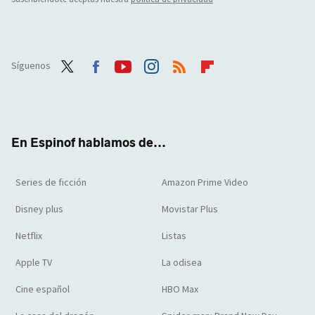
Síguenos
Twit
Face
Yout
Inst
RSS
Flip
ter
boo
ube
agra
boar
k
m
d
En Espinof hablamos de...
Series de ficción
Amazon Prime Video
Disney plus
Movistar Plus
Netflix
Listas
Apple TV
La odisea
Cine español
HBO Max