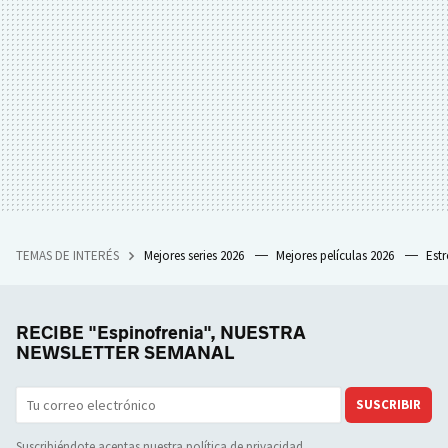
TEMAS DE INTERÉS
Mejores series 2026
Mejores películas 2026
Est
RECIBE "Espinofrenia", NUESTRA
NEWSLETTER SEMANAL
SUSCRIBIR
Suscribiéndote aceptas nuestra
política de privacidad