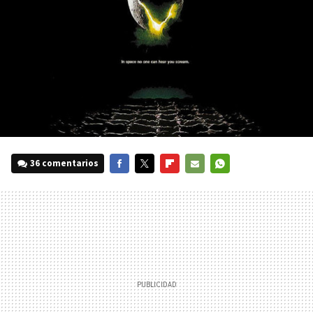
36 comentarios
FACEBOOK
TWITTER
FLIPBOARD
E-
WHATSAPP
MAIL