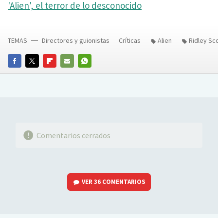
'Alien', el terror de lo desconocido
TEMAS
Directores y guionistas
Críticas
Alien
Ridley Sc
FACEBOOK
TWITTER
FLIPBOARD
E-
WHATSAPP
MAIL
Comentarios cerrados
VER
36 COMENTARIOS