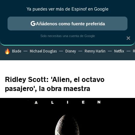
Ya puedes ver más de Espinof en Google
CRÍTICA
ESTRENOS
REALITY
ANIME
RANKINGS CINE
RA
Añádenos como fuente preferida
Solo necesitas una cuenta de Google
×
HOY SE HABLA DE
Blade
Michael Douglas
Disney
Renny Harlin
Netflix
R
Ridley Scott: 'Alien, el octavo
pasajero', la obra maestra