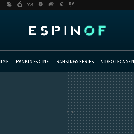
NIME
RANKINGS CINE
RANKINGS SERIES
VIDEOTECA SE