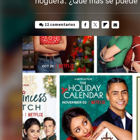
hoguera. ¿Qué más se puede 
12 comentarios
FACEBOOK
TWITTER
FLIPBOARD
E-
MAIL