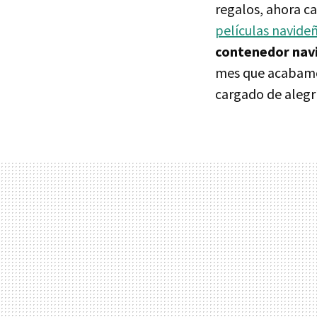
regalos, ahora c
películas navide
contenedor navi
mes que acabamos
cargado de alegrí