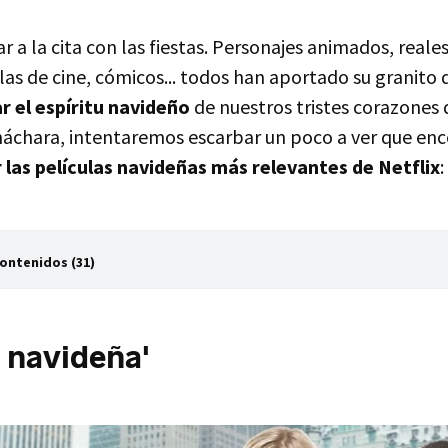
r a la cita con las fiestas. Personajes animados, reales,
las de cine, cómicos... todos han aportado su granito 
r el espíritu navideño
de nuestros tristes corazones
cháchara, intentaremos escarbar un poco a ver que en
r
las películas navideñas más relevantes de Netflix
:
Contenidos (31)
 navideña'
e por Navidad'
 navideña'
os de Navidad'
lero de la navidad'
 loca Navidad'