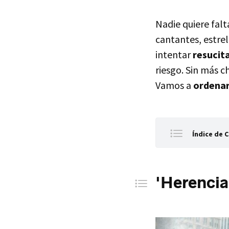
Nadie quiere falta
cantantes, estrel
intentar
resucita
riesgo. Sin más 
Vamos a
ordena
Índice de 
'Herencia
'Un padr
'Herencia
'48 dese
'El cabal
'Navidad,