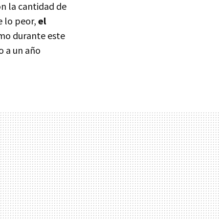
on la cantidad de
e lo peor,
el
imo durante este
o a un año