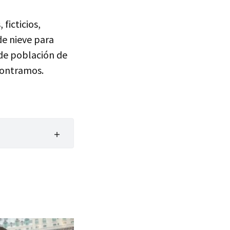
 ficticios,
de nieve para
 de población de
contramos.